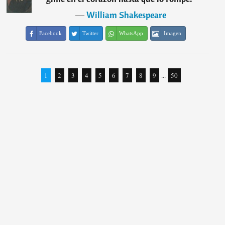
―
William Shakespeare
Facebook
Twitter
WhatsApp
Imagen
1
2
3
4
5
6
7
8
9
...
50