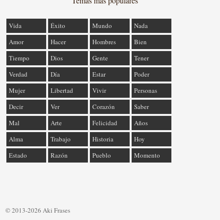
Temas más populares
Vida
Éxito
Mundo
Nada
Amor
Hacer
Hombres
Bien
Tiempo
Dios
Gente
Tener
Verdad
Día
Estar
Poder
Mujer
Libertad
Vivir
Personas
Decir
Ver
Corazón
Saber
Mal
Arte
Felicidad
Años
Alma
Trabajo
Historia
Hoy
Estado
Razón
Pueblo
Momento
© 2013-2026 Aki Frases