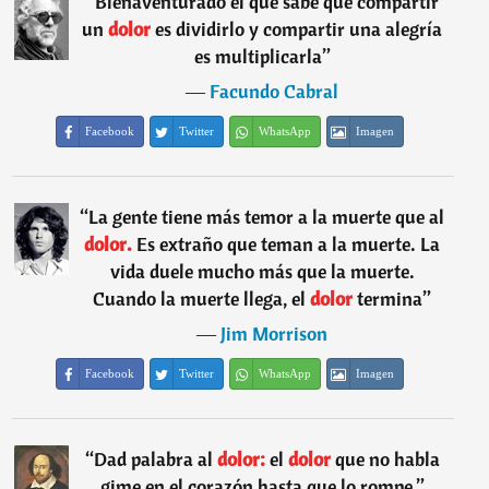
“
Bienaventurado el que sabe que compartir
un
dolor
es dividirlo y compartir una alegría
es multiplicarla
”
―
Facundo Cabral
Facebook
Twitter
WhatsApp
Imagen
“
La gente tiene más temor a la muerte que al
dolor.
Es extraño que teman a la muerte. La
vida duele mucho más que la muerte.
Cuando la muerte llega, el
dolor
termina
”
―
Jim Morrison
Facebook
Twitter
WhatsApp
Imagen
“
Dad palabra al
dolor:
el
dolor
que no habla
gime en el corazón hasta que lo rompe.
”