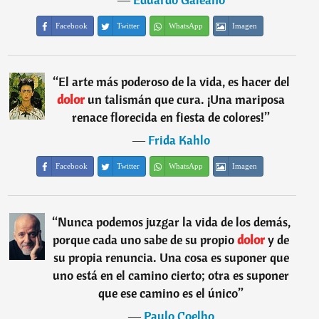
Facebook
Twitter
WhatsApp
Imagen
“
El arte más poderoso de la vida, es hacer del
dolor
un talismán que cura. ¡Una mariposa
renace florecida en fiesta de colores!
”
―
Frida Kahlo
Facebook
Twitter
WhatsApp
Imagen
“
Nunca podemos juzgar la vida de los demás,
porque cada uno sabe de su propio
dolor
y de
su propia renuncia. Una cosa es suponer que
uno está en el camino cierto; otra es suponer
que ese camino es el único
”
―
Paulo Coelho