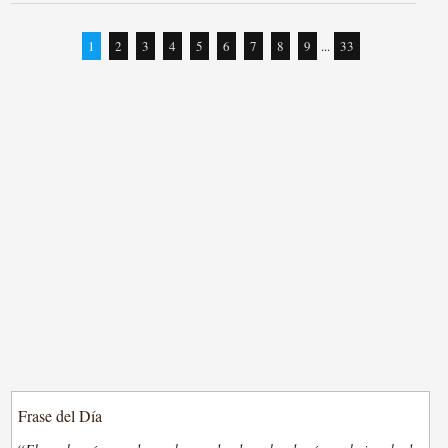
1
2
3
4
5
6
7
8
9
...
33
Frase del Día