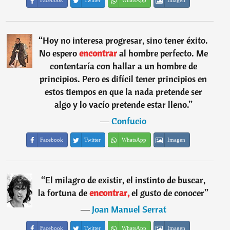
Facebook
Twitter
WhatsApp
Imagen
“
Hoy no interesa progresar, sino tener éxito.
No espero
encontrar
al hombre perfecto. Me
contentaría con hallar a un hombre de
principios. Pero es difícil tener principios en
estos tiempos en que la nada pretende ser
algo y lo vacío pretende estar lleno.
”
―
Confucio
Facebook
Twitter
WhatsApp
Imagen
“
El milagro de existir, el instinto de buscar,
la fortuna de
encontrar,
el gusto de conocer
”
―
Joan Manuel Serrat
Facebook
Twitter
WhatsApp
Imagen