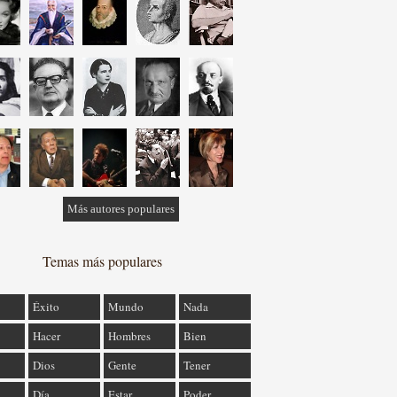
Más autores populares
Temas más populares
Éxito
Mundo
Nada
Hacer
Hombres
Bien
Dios
Gente
Tener
Día
Estar
Poder