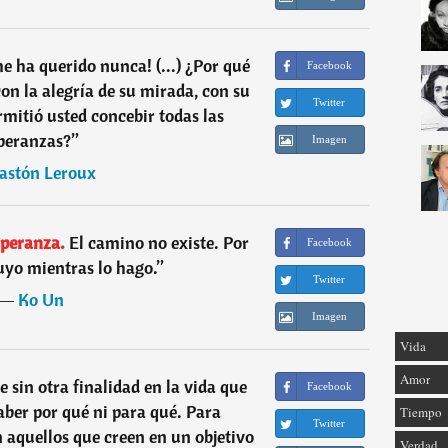
e ha querido nunca! (...) ¿Por qué
Facebook
con la alegría de su mirada, con su
Twitter
mitió usted concebir todas las
peranzas?
”
Imagen
astón Leroux
peranza.
El camino no existe. Por
Facebook
ruyo mientras lo hago.
”
Twitter
―
Ko Un
Imagen
Vida
Amor
te sin otra finalidad en la vida que
Facebook
saber por qué ni para qué. Para
Tiempo
Twitter
n aquellos que creen en un objetivo
Verdad