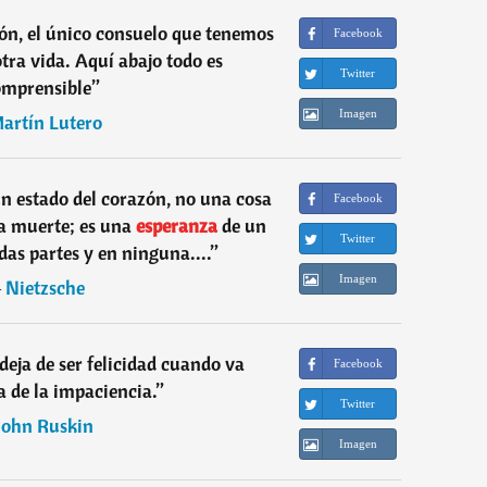
ión, el único consuelo que tenemos
Facebook
otra vida. Aquí abajo todo es
Twitter
omprensible
”
Imagen
artín Lutero
 un estado del corazón, no una cosa
Facebook
a muerte; es una
esperanza
de un
Twitter
das partes y en ninguna....
”
Imagen
―
Nietzsche
deja de ser felicidad cuando va
Facebook
de la impaciencia.
”
Twitter
John Ruskin
Imagen