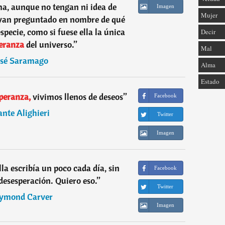
ima, aunque no tengan ni idea de
Imagen
Mujer
ayan preguntado en nombre de qué
specie, como si fuese ella la única
Decir
eranza
del universo.
”
Mal
osé Saramago
Alma
Estado
peranza,
vivimos llenos de deseos
”
Facebook
nte Alighieri
Twitter
Imagen
lla escribía un poco cada día, sin
Facebook
 desesperación. Quiero eso.
”
Twitter
ymond Carver
Imagen