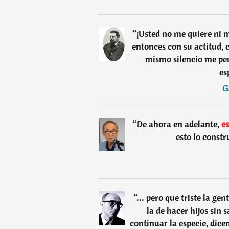
“
¡Usted no me quiere ni m
entonces con su actitud, 
mismo silencio me per
es
―
G
“
De ahora en adelante,
es
esto lo const
“
... pero que triste la gen
la de hacer hijos sin 
continuar la especie, dice