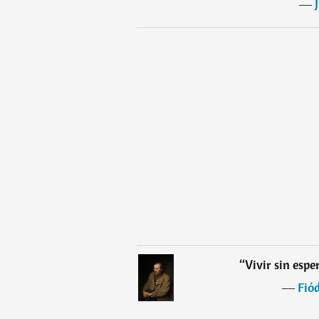
―
“
Vivir sin espe
―
Fió