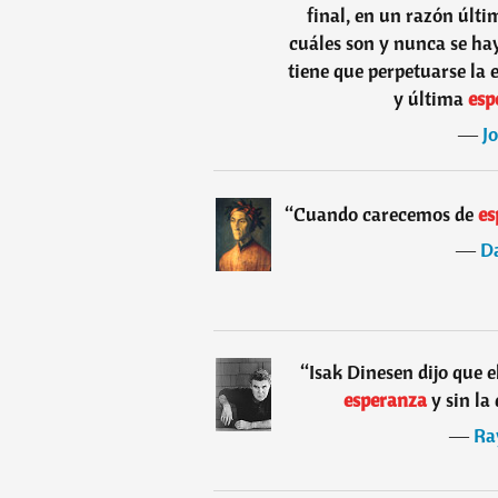
final, en un razón últ
cuáles son y nunca se h
tiene que perpetuarse la e
y última
esp
―
J
“
Cuando carecemos de
es
―
Da
“
Isak Dinesen dijo que e
esperanza
y sin la
―
Ra