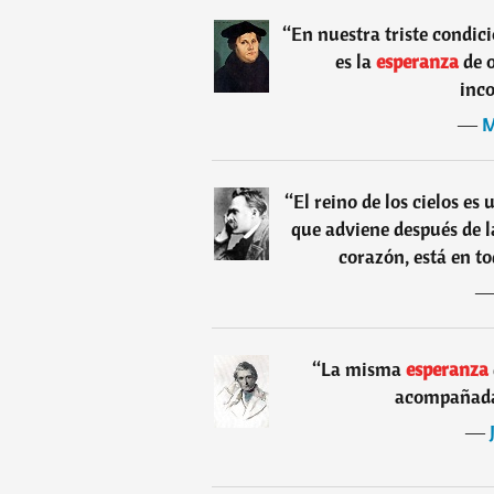
“
En nuestra triste condic
es la
esperanza
de 
inc
―
M
“
El reino de los cielos es
que adviene después de l
corazón, está en to
“
La misma
esperanza
acompañada 
―