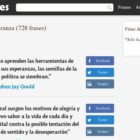
Frases
A
ranza (728 frases)
Frase d
“
Sólo ha
o aprenden las herramientas de
Facebook
r sus esperanzas, las semillas de la
Twitter
política se siembran.
”
Imagen
phen Jay Gould
cal surgen los motivos de alegría y
Facebook
o sabor a la vida de cada día y
Twitter
tal contra la posible tentación del
 de sentido y la desesperación
”
Imagen