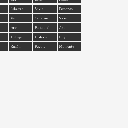
Libertad
Vivir
Personas
Ver
Corazón
Saber
Arte
Felicidad
Años
Trabajo
Historia
Hoy
Razón
Pueblo
Momento