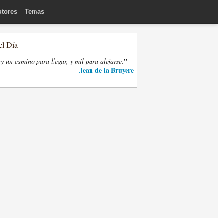
utores
Temas
el Día
”
y un camino para llegar, y mil para alejarse.
Jean de la Bruyere
—