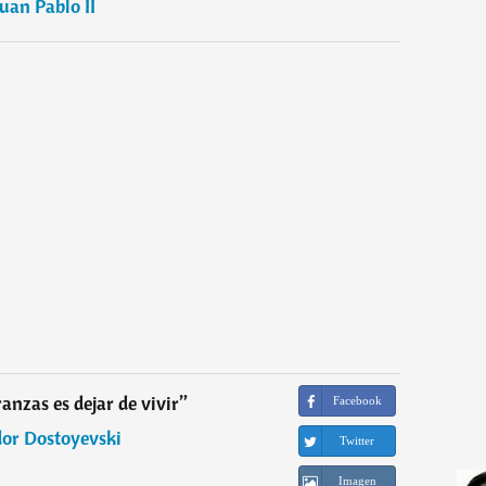
Juan Pablo II
ranzas es dejar de vivir
”
Facebook
dor Dostoyevski
Twitter
Imagen