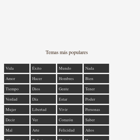
Temas más populares
Vida
Éxito
Mundo
Nada
Amor
Hacer
Hombres
Bien
Tiempo
Dios
Gente
Tener
Verdad
Día
Estar
Poder
Mujer
Libertad
Vivir
Personas
Decir
Ver
Corazón
Saber
Mal
Arte
Felicidad
Años