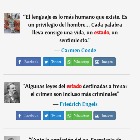
“
El lenguaje es lo más humano que existe. Es
un privilegio del hombre... Cada palabra
lleva consigo una vida, un
estado,
un
sentimiento.
”
―
Carmen Conde
Facebook
Twitter
WhatsApp
Imagen
“
Algunas leyes del
estado
destinadas a frenar
el crimen son incluso más criminales
”
―
Friedrich Engels
Facebook
Twitter
WhatsApp
Imagen
“
(Ante la confesión del ex-Secretario de