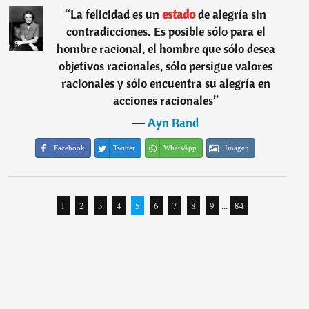
“
La felicidad es un
estado
de alegría sin
contradicciones. Es posible sólo para el
hombre racional, el hombre que sólo desea
objetivos racionales, sólo persigue valores
racionales y sólo encuentra su alegría en
acciones racionales
”
―
Ayn Rand
Facebook
Twitter
WhatsApp
Imagen
1
2
3
4
5
6
7
8
9
...
84