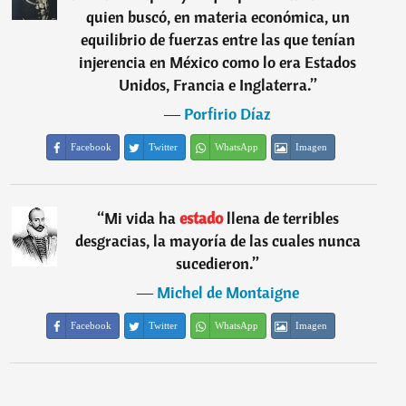
quien buscó, en materia económica, un
equilibrio de fuerzas entre las que tenían
injerencia en México como lo era Estados
Unidos, Francia e Inglaterra.
”
―
Porfirio Díaz
Facebook
Twitter
WhatsApp
Imagen
“
Mi vida ha
estado
llena de terribles
desgracias, la mayoría de las cuales nunca
sucedieron.
”
―
Michel de Montaigne
Facebook
Twitter
WhatsApp
Imagen