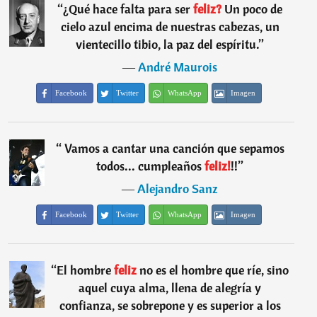
“
¿Qué hace falta para ser
feliz?
Un poco de
cielo azul encima de nuestras cabezas, un
vientecillo tibio, la paz del espíritu.
”
―
André Maurois
Facebook
Twitter
WhatsApp
Imagen
“
 Vamos a cantar una canción que sepamos
todos... cumpleaños
feliz!
!!
”
―
Alejandro Sanz
Facebook
Twitter
WhatsApp
Imagen
“
El hombre
feliz
no es el hombre que ríe, sino
aquel cuya alma, llena de alegría y
confianza, se sobrepone y es superior a los