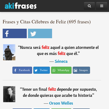
Frases y Citas Célebres de Feliz (695 frases)
“
Nunca será
feliz
aquel a quien atormente el
que es más
feliz
que él.
”
―
Séneca
Facebook
Twitter
WhatsApp
Imagen
“
Tener un final
feliz
depende por supuesto,
de donde quieras que acabe tu historia
”
―
Orson Welles