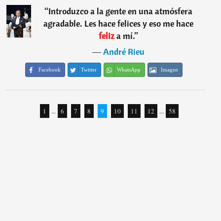
“
Introduzco a la gente en una atmósfera
agradable. Les hace felices y eso me hace
feliz
a mí.
”
―
André Rieu
Facebook
Twitter
WhatsApp
Imagen
1
...
6
7
8
9
10
11
12
...
58