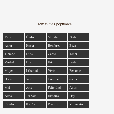
Temas más populares
Vida
Éxito
Mundo
Nada
Amor
Hacer
Hombres
Bien
Tiempo
Dios
Gente
Tener
Verdad
Día
Estar
Poder
Mujer
Libertad
Vivir
Personas
Decir
Ver
Corazón
Saber
Mal
Arte
Felicidad
Años
Alma
Trabajo
Historia
Hoy
Estado
Razón
Pueblo
Momento