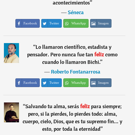
acontecimientos
”
―
Séneca
Facebook
Twitter
WhatsApp
Imagen
“
Lo llamaron científico, estadista y
pensador. Pero nunca fue tan
feliz
como
cuando lo llamaron Bichi.
”
―
Roberto Fontanarrosa
Facebook
Twitter
WhatsApp
Imagen
“
Salvando tu alma, serás
feliz
para siempre;
pero, si la pierdes, lo pierdes todo: alma,
cuerpo, cielo, Dios, que es tu supremo fin... y
esto, por toda la eternidad
”