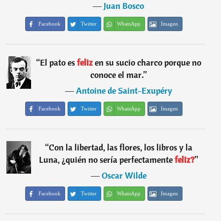
―
Juan Bosco
Facebook
Twitter
WhatsApp
Imagen
“
El pato es
feliz
en su sucio charco porque no
conoce el mar.
”
―
Antoine de Saint-Exupéry
Facebook
Twitter
WhatsApp
Imagen
“
Con la libertad, las flores, los libros y la
Luna, ¿quién no sería perfectamente
feliz?
”
―
Oscar Wilde
Facebook
Twitter
WhatsApp
Imagen