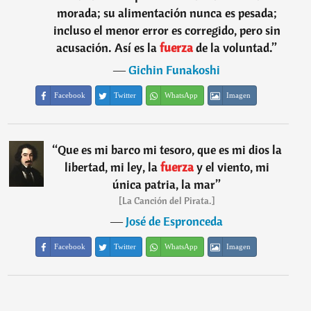
morada; su alimentación nunca es pesada;
incluso el menor error es corregido, pero sin
acusación. Así es la
fuerza
de la voluntad.
”
―
Gichin Funakoshi
Facebook
Twitter
WhatsApp
Imagen
“
Que es mi barco mi tesoro, que es mi dios la
libertad, mi ley, la
fuerza
y el viento, mi
única patria, la mar
”
[La Canción del Pirata.]
―
José de Espronceda
Facebook
Twitter
WhatsApp
Imagen