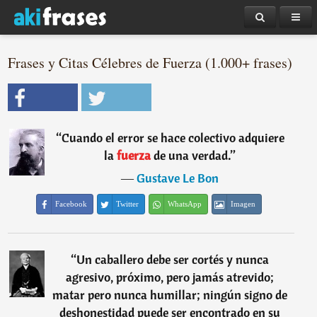
Frases y Citas Célebres de Fuerza (1.000+ frases)
“
Cuando el error se hace colectivo adquiere
la
fuerza
de una verdad.
”
―
Gustave Le Bon
Facebook
Twitter
WhatsApp
Imagen
“
Un caballero debe ser cortés y nunca
agresivo, próximo, pero jamás atrevido;
matar pero nunca humillar; ningún signo de
deshonestidad puede ser encontrado en su