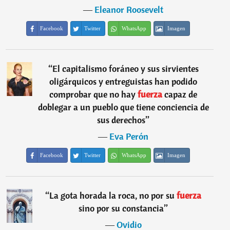
―
Eleanor Roosevelt
Facebook
Twitter
WhatsApp
Imagen
“
El capitalismo foráneo y sus sirvientes
oligárquicos y entreguistas han podido
comprobar que no hay
fuerza
capaz de
doblegar a un pueblo que tiene conciencia de
sus derechos
”
―
Eva Perón
Facebook
Twitter
WhatsApp
Imagen
“
La gota horada la roca, no por su
fuerza
sino por su constancia
”
―
Ovidio