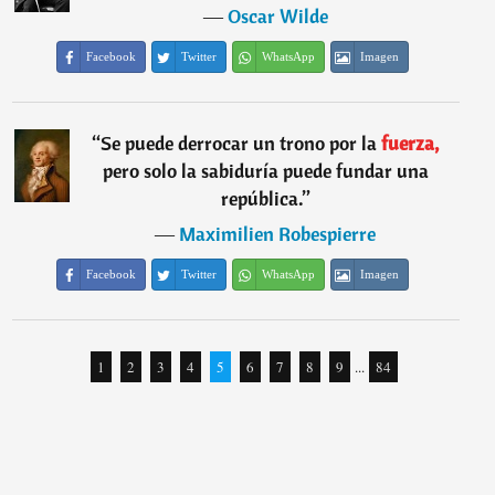
―
Oscar Wilde
Facebook
Twitter
WhatsApp
Imagen
“
Se puede derrocar un trono por la
fuerza,
pero solo la sabiduría puede fundar una
república.
”
―
Maximilien Robespierre
Facebook
Twitter
WhatsApp
Imagen
1
2
3
4
5
6
7
8
9
...
84