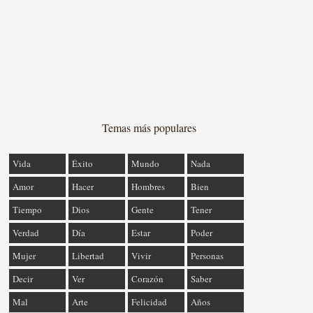
Temas más populares
Vida
Éxito
Mundo
Nada
Amor
Hacer
Hombres
Bien
Tiempo
Dios
Gente
Tener
Verdad
Día
Estar
Poder
Mujer
Libertad
Vivir
Personas
Decir
Ver
Corazón
Saber
Mal
Arte
Felicidad
Años