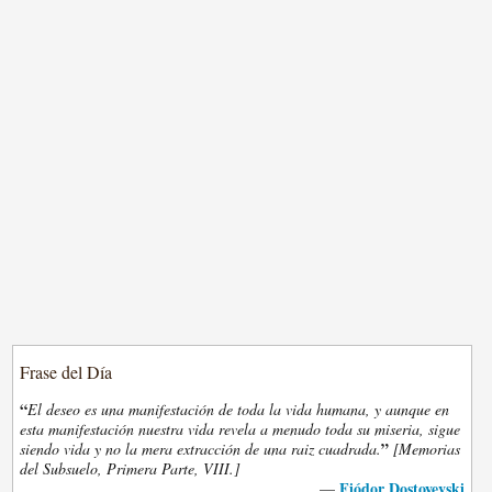
Frase del Día
“
El deseo es una manifestación de toda la vida humana, y aunque en
esta manifestación nuestra vida revela a menudo toda su miseria, sigue
”
siendo vida y no la mera extracción de una raiz cuadrada.
[Memorias
del Subsuelo, Primera Parte, VIII.]
Fiódor Dostoyevski
—