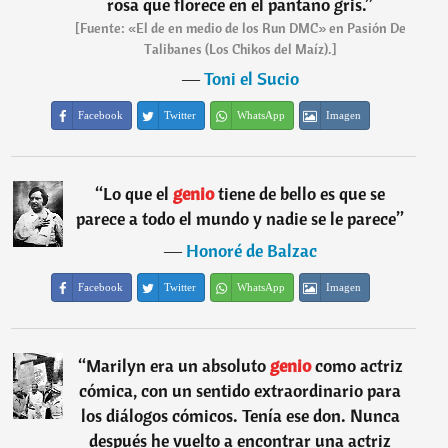
rosa que florece en el pantano gris.
”
[Fuente: «El de en medio de los Run DMC» en Pasión De
Talibanes (Los Chikos del Maíz).]
―
Toni el Sucio
Facebook
Twitter
WhatsApp
Imagen
“
Lo que el
genio
tiene de bello es que se
parece a todo el mundo y nadie se le parece
”
―
Honoré de Balzac
Facebook
Twitter
WhatsApp
Imagen
“
Marilyn era un absoluto
genio
como actriz
cómica, con un sentido extraordinario para
los diálogos cómicos. Tenía ese don. Nunca
después he vuelto a encontrar una actriz