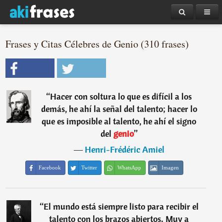
Frases y Citas Célebres de Genio (310 frases)
“
Hacer con soltura lo que es difícil a los
demás, he ahí la señal del talento; hacer lo
que es imposible al talento, he ahí el signo
del
genio
”
―
Henri-Frédéric Amiel
Facebook
Twitter
WhatsApp
Imagen
“
El mundo está siempre listo para recibir el
talento con los brazos abiertos. Muy a