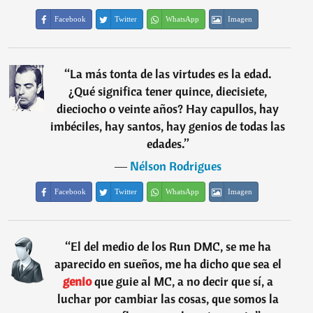
Facebook
Twitter
WhatsApp
Imagen
“
La más tonta de las virtudes es la edad.
¿Qué significa tener quince, diecisiete,
dieciocho o veinte años? Hay capullos, hay
imbéciles, hay santos, hay genios de todas las
edades.
”
―
Nélson Rodrigues
Facebook
Twitter
WhatsApp
Imagen
“
El del medio de los Run DMC, se me ha
aparecido en sueños, me ha dicho que sea el
genio
que guie al MC, a no decir que sí, a
luchar por cambiar las cosas, que somos la