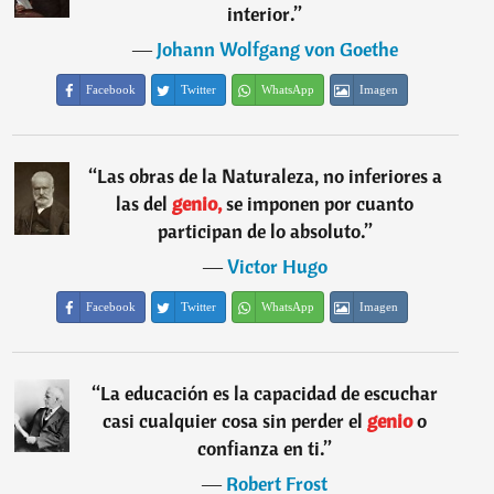
interior.
”
―
Johann Wolfgang von Goethe
Facebook
Twitter
WhatsApp
Imagen
“
Las obras de la Naturaleza, no inferiores a
las del
genio,
se imponen por cuanto
participan de lo absoluto.
”
―
Victor Hugo
Facebook
Twitter
WhatsApp
Imagen
“
La educación es la capacidad de escuchar
casi cualquier cosa sin perder el
genio
o
confianza en ti.
”
―
Robert Frost