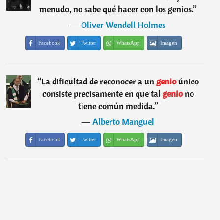
menudo, no sabe qué hacer con los genios.
”
―
Oliver Wendell Holmes
Facebook
Twitter
WhatsApp
Imagen
“
La dificultad de reconocer a un
genio
único
consiste precisamente en que tal
genio
no
tiene común medida.
”
―
Alberto Manguel
Facebook
Twitter
WhatsApp
Imagen