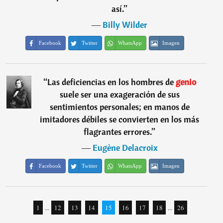
así.
”
―
Billy Wilder
Facebook
Twitter
WhatsApp
Imagen
“
Las deficiencias en los hombres de
genio
suele ser una exageración de sus
sentimientos personales; en manos de
imitadores débiles se convierten en los más
flagrantes errores.
”
―
Eugène Delacroix
Facebook
Twitter
WhatsApp
Imagen
1
...
12
13
14
15
16
17
18
...
26