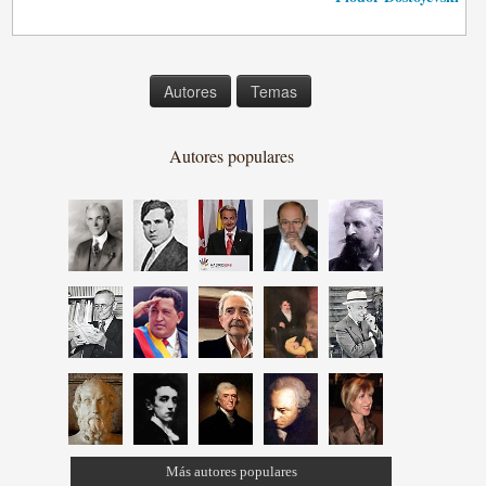
Autores
Temas
Autores populares
Más autores populares