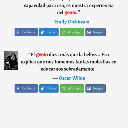
capacidad para eso, es nuestra experiencia
del
genio.
”
―
Emily Dickinson
Facebook
Twitter
WhatsApp
Imagen
“
El
genio
dura más que la belleza. Eso
explica que nos tomemos tantas molestias en
educarnos sobradamente
”
―
Oscar Wilde
Facebook
Twitter
WhatsApp
Imagen