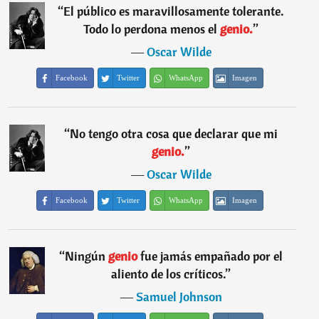
“
El público es maravillosamente tolerante.
Todo lo perdona menos el
genio.
”
―
Oscar Wilde
Facebook
Twitter
WhatsApp
Imagen
“
No tengo otra cosa que declarar que mi
genio.
”
―
Oscar Wilde
Facebook
Twitter
WhatsApp
Imagen
“
Ningún
genio
fue jamás empañado por el
aliento de los críticos.
”
―
Samuel Johnson