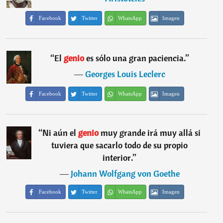
Facebook
Twitter
WhatsApp
Imagen
“
El
genio
es sólo una gran paciencia.
”
―
Georges Louis Leclerc
Facebook
Twitter
WhatsApp
Imagen
“
Ni aún el
genio
muy grande irá muy allá si
tuviera que sacarlo todo de su propio
interior.
”
―
Johann Wolfgang von Goethe
Facebook
Twitter
WhatsApp
Imagen