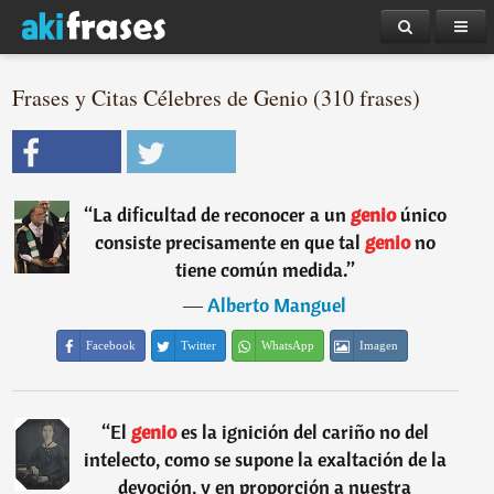
Frases y Citas Célebres de Genio (310 frases)
“
La dificultad de reconocer a un
genio
único
consiste precisamente en que tal
genio
no
tiene común medida.
”
―
Alberto Manguel
Facebook
Twitter
WhatsApp
Imagen
“
El
genio
es la ignición del cariño no del
intelecto, como se supone la exaltación de la
devoción, y en proporción a nuestra