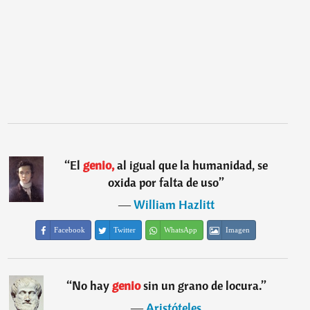
“
El
genio,
al igual que la humanidad, se
oxida por falta de uso
”
―
William Hazlitt
Facebook
Twitter
WhatsApp
Imagen
“
No hay
genio
sin un grano de locura.
”
―
Aristóteles