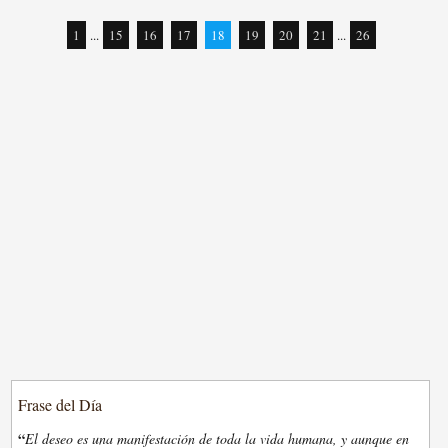
1
...
15
16
17
18
19
20
21
...
26
Frase del Día
“
El deseo es una manifestación de toda la vida humana, y aunque en