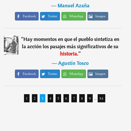
―
Manuel Azaña
Facebook
Twitter
WhatsApp
Imagen
“
Hay momentos en que el pueblo sintetiza en
la acción los pasajes más significativos de su
historia.
”
―
Agustín Tosco
Facebook
Twitter
WhatsApp
Imagen
1
2
3
4
5
6
7
8
9
...
84