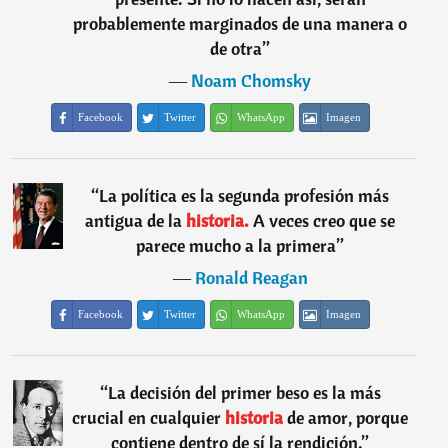
probablemente marginados de una manera o
de otra
”
―
Noam Chomsky
Facebook
Twitter
WhatsApp
Imagen
“
La política es la segunda profesión más
antigua de la
historia.
A veces creo que se
parece mucho a la primera
”
―
Ronald Reagan
Facebook
Twitter
WhatsApp
Imagen
“
La decisión del primer beso es la más
crucial en cualquier
historia
de amor, porque
contiene dentro de sí la rendición.
”