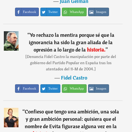
―
Juan Gelman
Facebook
Twitter
WhatsApp
Imagen
“
Yo rechazo la mentira porque sé que la
ignorancia ha sido la gran aliada de la
opresión a lo largo de la
historia.
”
[Denuncia Fidel Castro la manipulación por parte del
gobierno del Partido Popular en España tras los
atentados del 11-M de 2004.]
―
Fidel Castro
Facebook
Twitter
WhatsApp
Imagen
“
Confieso que tengo una ambición, una sola
y gran ambición personal: quisiera que el
nombre de Evita figurase alguna vez en la