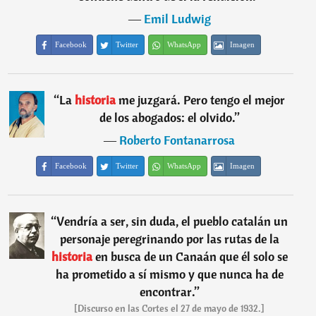
―
Emil Ludwig
Facebook
Twitter
WhatsApp
Imagen
“
La
historia
me juzgará. Pero tengo el mejor
de los abogados: el olvido.
”
―
Roberto Fontanarrosa
Facebook
Twitter
WhatsApp
Imagen
“
Vendría a ser, sin duda, el pueblo catalán un
personaje peregrinando por las rutas de la
historia
en busca de un Canaán que él solo se
ha prometido a sí mismo y que nunca ha de
encontrar.
”
[Discurso en las Cortes el 27 de mayo de 1932.]