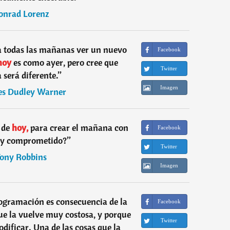
onrad Lorenz
 todas las mañanas ver un nuevo
Facebook
hoy
es como ayer, pero cree que
Twitter
será diferente.
”
Imagen
es Dudley Warner
 de
hoy,
para crear el mañana con
Facebook
toy comprometido?
”
Twitter
ony Robbins
Imagen
ogramación es consecuencia de la
Facebook
ue la vuelve muy costosa, y porque
Twitter
odificar. Una de las cosas que la