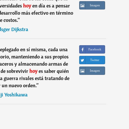
versidades
hoy
en día es a pensar
Imagen
 desarrollo más efectivo en término
e costos.
”
sger Dijkstra
replegado en sí misma, cada una
Facebook
itorio, manteniendo a sus propios
Twitter
s aceros y almacenando armas de
de sobrevivir
hoy
es saber quién
Imagen
la guerra rivales está tratando de
r un nuevo orden.
”
iji Yoshikawa