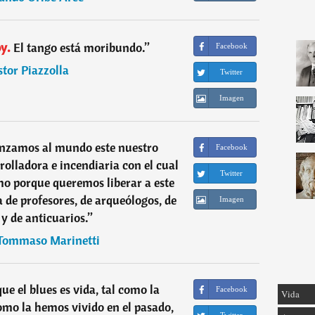
y.
El tango está moribundo.
”
Facebook
tor Piazzolla
Twitter
Imagen
lanzamos al mundo este nuestro
Facebook
rolladora e incendiaria con el cual
Twitter
mo porque queremos liberar a este
a de profesores, de arqueólogos, de
Imagen
 y de anticuarios.
”
 Tommaso Marinetti
e el blues es vida, tal como la
Facebook
Vida
como la hemos vivido en el pasado,