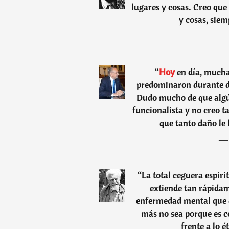
lugares y cosas. Creo que
y cosas, siem
“
Hoy
en día, much
predominaron durante d
Dudo mucho de que algún
funcionalista y no creo t
que tanto daño le
“
La total ceguera espiri
extiende tan rápidam
enfermedad mental que 
más no sea porque es c
frente a lo 