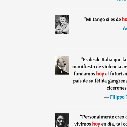
“
Mi tango sí es de
ho
―
As
“
Es desde Italia que 
manifiesto de violencia ar
fundamos
hoy
el futuris
país de su fétida gangren
cicerones
―
Filippo
“
Personalmente creo qu
vivimos
hoy
en día, tal 