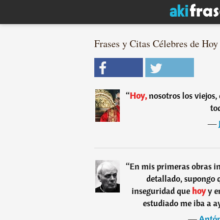
Frases y Citas Célebres de Hoy 
“
Hoy,
nosotros los viejo
to
―
“
En mis primeras obras i
detallado, supongo
inseguridad que
hoy
y e
estudiado me iba a a
―
Antón