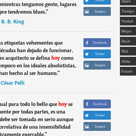
Twitter
Amor
 mientras tengamos gente, lugares
pre tendremos blues.
”
Tiempo
Imagen
―
B. B. King
Verdad
Mujer
Decir
as etiquetas vehementes que
Facebook
écadas han dejado de funcionar.
Mal
Twitter
 arquitecto se defina
hoy
como
Alma
ampoco en los ideales absolutistas,
Imagen
Estado
 han hecho al ser humano.
”
―
César Pelli
tual para todo lo bello que
hoy
se
Facebook
ente por todas partes, es una
Twitter
debe ser tomada en serio aunque
orrelativa de una insensibilidad
Imagen
éticamente execrable.
”