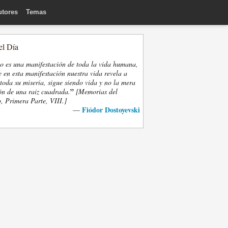
utores
Temas
el Día
eo es una manifestación de toda la vida humana,
 en esta manifestación nuestra vida revela a
oda su miseria, sigue siendo vida y no la mera
”
ón de una raiz cuadrada.
[Memorias del
, Primera Parte, VIII.]
Fiódor Dostoyevski
—