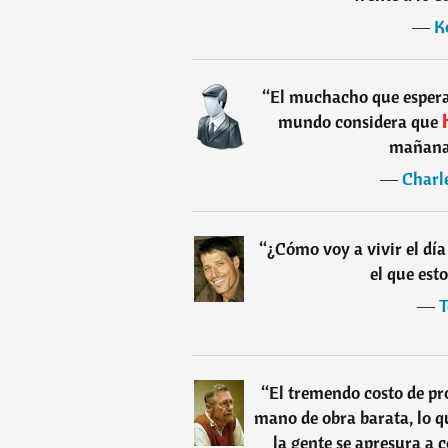
―
K
“
El muchacho que espera
mundo considera que
mañana 
―
Charl
“
¿Cómo voy a vivir el día
el que es
―
T
“
El tremendo costo de pr
mano de obra barata, lo q
la gente se apresura a c