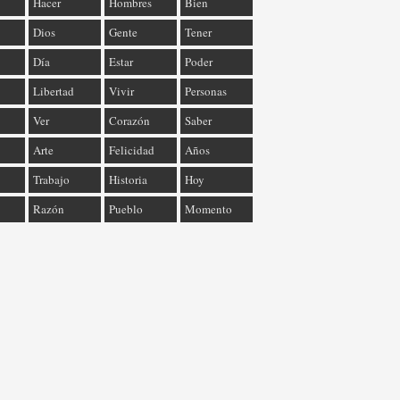
Hacer
Hombres
Bien
Dios
Gente
Tener
Día
Estar
Poder
Libertad
Vivir
Personas
Ver
Corazón
Saber
Arte
Felicidad
Años
Trabajo
Historia
Hoy
Razón
Pueblo
Momento