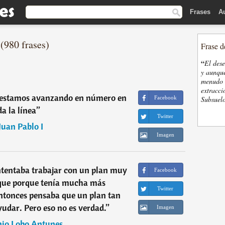
Frases
A
(980 frases)
Frase d
“
El des
y aunque
menudo t
extracci
s, estamos avanzando en número en
Facebook
Subsuelo
da la línea
”
Twitter
Juan Pablo I
Imagen
ntentaba trabajar con un plan muy
Facebook
 que porque tenía mucha más
Twitter
ntonces pensaba que un plan tan
yudar. Pero eso no es verdad.
”
Imagen
io Lobo Antunes