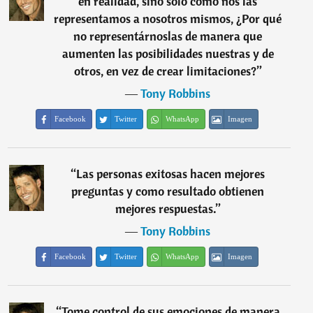
en realidad, sino sólo cómo nos las
representamos a nosotros mismos, ¿Por qué
no representárnoslas de manera que
aumenten las posibilidades nuestras y de
otros, en vez de crear limitaciones?
”
―
Tony Robbins
Facebook
Twitter
WhatsApp
Imagen
“
Las personas exitosas hacen mejores
preguntas y como resultado obtienen
mejores respuestas.
”
―
Tony Robbins
Facebook
Twitter
WhatsApp
Imagen
“
Tome control de sus emociones de manera