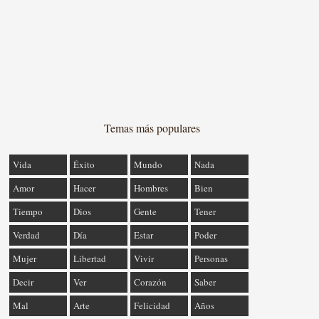
Temas más populares
Vida
Éxito
Mundo
Nada
Amor
Hacer
Hombres
Bien
Tiempo
Dios
Gente
Tener
Verdad
Día
Estar
Poder
Mujer
Libertad
Vivir
Personas
Decir
Ver
Corazón
Saber
Mal
Arte
Felicidad
Años