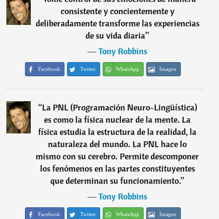
consistente y concientemente y
deliberadamente transforme las experiencias
de su vida diaria
”
―
Tony Robbins
Facebook
Twitter
WhatsApp
Imagen
“
La PNL (Programación Neuro-Lingüística)
es como la física nuclear de la mente. La
física estudia la estructura de la realidad, la
naturaleza del mundo. La PNL hace lo
mismo con su cerebro. Permite descomponer
los fenómenos en las partes constituyentes
que determinan su funcionamiento.
”
―
Tony Robbins
Facebook
Twitter
WhatsApp
Imagen