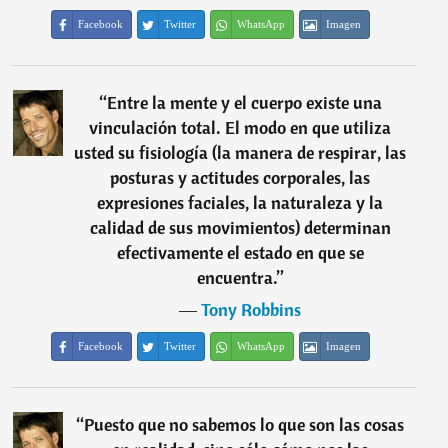
Facebook
Twitter
WhatsApp
Imagen
“
Entre la mente y el cuerpo existe una
vinculación total. El modo en que utiliza
usted su fisiología (la manera de respirar, las
posturas y actitudes corporales, las
expresiones faciales, la naturaleza y la
calidad de sus movimientos) determinan
efectivamente el estado en que se
encuentra.
”
―
Tony Robbins
Facebook
Twitter
WhatsApp
Imagen
“
Puesto que no sabemos lo que son las cosas