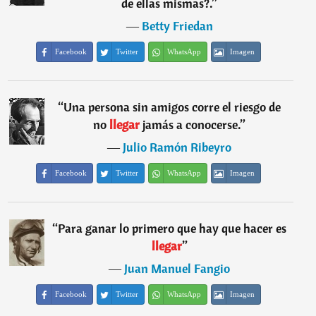
de ellas mismas?.
”
―
Betty Friedan
Facebook
Twitter
WhatsApp
Imagen
“
Una persona sin amigos corre el riesgo de
no
llegar
jamás a conocerse.
”
―
Julio Ramón Ribeyro
Facebook
Twitter
WhatsApp
Imagen
“
Para ganar lo primero que hay que hacer es
llegar
”
―
Juan Manuel Fangio
Facebook
Twitter
WhatsApp
Imagen