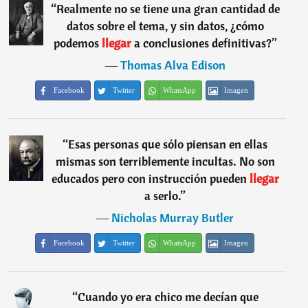
“
Realmente no se tiene una gran cantidad de
datos sobre el tema, y sin datos, ¿cómo
podemos
llegar
a conclusiones definitivas?
”
―
Thomas Alva Edison
Facebook
Twitter
WhatsApp
Imagen
“
Esas personas que sólo piensan en ellas
mismas son terriblemente incultas. No son
educados pero con instrucción pueden
llegar
a serlo.
”
―
Nicholas Murray Butler
Facebook
Twitter
WhatsApp
Imagen
“
Cuando yo era chico me decían que