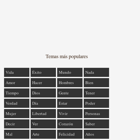
Temas más populares
Vida
Éxito
Mundo
Nada
Amor
Hacer
Hombres
Bien
Tiempo
Dios
Gente
Tener
Verdad
Día
Estar
Poder
Mujer
Libertad
Vivir
Personas
Decir
Ver
Corazón
Saber
Mal
Arte
Felicidad
Años