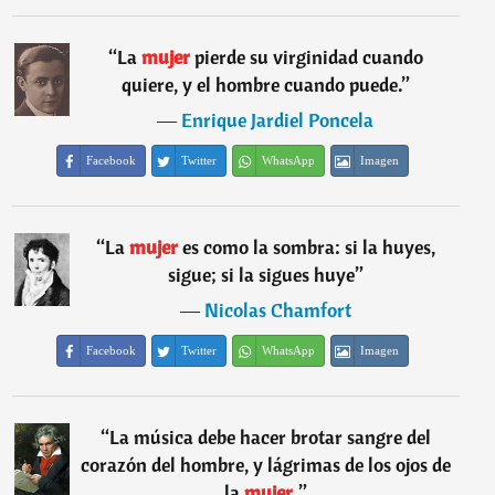
“
La
mujer
pierde su virginidad cuando
quiere, y el hombre cuando puede.
”
―
Enrique Jardiel Poncela
Facebook
Twitter
WhatsApp
Imagen
“
La
mujer
es como la sombra: si la huyes,
sigue; si la sigues huye
”
―
Nicolas Chamfort
Facebook
Twitter
WhatsApp
Imagen
“
La música debe hacer brotar sangre del
corazón del hombre, y lágrimas de los ojos de
la
mujer.
”