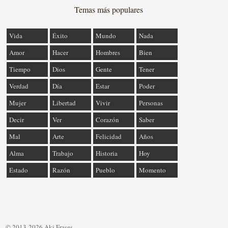
Temas más populares
Vida
Éxito
Mundo
Nada
Amor
Hacer
Hombres
Bien
Tiempo
Dios
Gente
Tener
Verdad
Día
Estar
Poder
Mujer
Libertad
Vivir
Personas
Decir
Ver
Corazón
Saber
Mal
Arte
Felicidad
Años
Alma
Trabajo
Historia
Hoy
Estado
Razón
Pueblo
Momento
© 2013-2026 Aki Frases