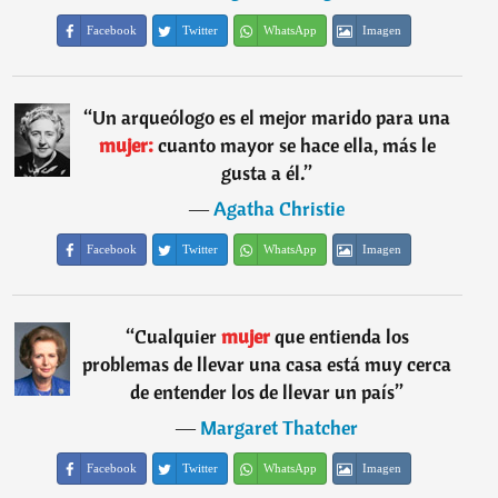
Facebook
Twitter
WhatsApp
Imagen
“
Un arqueólogo es el mejor marido para una
mujer:
cuanto mayor se hace ella, más le
gusta a él.
”
―
Agatha Christie
Facebook
Twitter
WhatsApp
Imagen
“
Cualquier
mujer
que entienda los
problemas de llevar una casa está muy cerca
de entender los de llevar un país
”
―
Margaret Thatcher
Facebook
Twitter
WhatsApp
Imagen