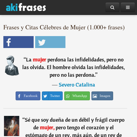
Frases y Citas Célebres de Mujer (1.000+ frases)
“
La
mujer
perdona las infidelidades, pero no
las olvida. El hombre olvida las infidelidades,
pero no las perdona.
”
―
Severo Catalina
Facebook
Twitter
WhatsApp
Imagen
“
Sé que soy dueña de un débil y frágil cuerpo
de
mujer,
pero tengo el corazón y el
estómago de un rey, más aún, de un rey de