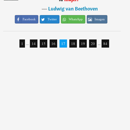
―
Ludwig van Beethoven
Facebook
Twitter
WhatsApp
Imagen
1
...
14
15
16
17
18
19
20
...
84