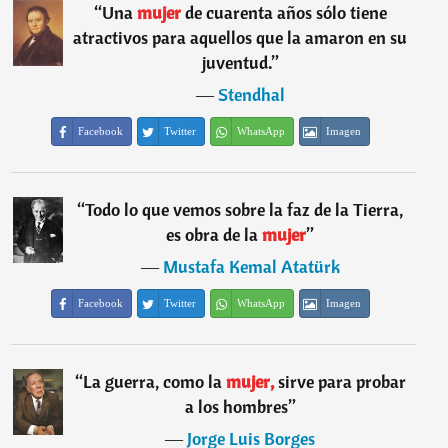
“
Una
mujer
de cuarenta años sólo tiene
atractivos para aquellos que la amaron en su
juventud.
”
―
Stendhal
Facebook
Twitter
WhatsApp
Imagen
“
Todo lo que vemos sobre la faz de la Tierra,
es obra de la
mujer
”
―
Mustafa Kemal Atatürk
Facebook
Twitter
WhatsApp
Imagen
“
La guerra, como la
mujer,
sirve para probar
a los hombres
”
―
Jorge Luis Borges