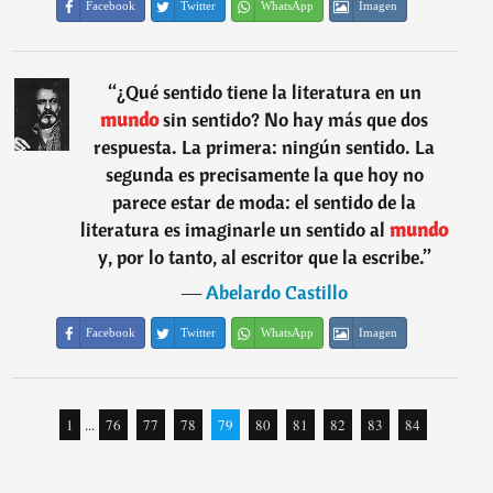
Facebook
Twitter
WhatsApp
Imagen
“
¿Qué sentido tiene la literatura en un
mundo
sin sentido? No hay más que dos
respuesta. La primera: ningún sentido. La
segunda es precisamente la que hoy no
parece estar de moda: el sentido de la
literatura es imaginarle un sentido al
mundo
y, por lo tanto, al escritor que la escribe.
”
―
Abelardo Castillo
Facebook
Twitter
WhatsApp
Imagen
1
...
76
77
78
79
80
81
82
83
84