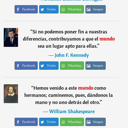
Facebook
Twitter
WhatsApp
Imagen
“
Si no podemos poner fin a nuestras
diferencias, contribuyamos a que el
mundo
sea un lugar apto para ellas.
”
―
John F. Kennedy
Facebook
Twitter
WhatsApp
Imagen
“
Hemos venido a este
mundo
como
hermanos; caminemos, pues, dándonos la
mano y no uno detrás del otro.
”
―
William Shakespeare
Facebook
Twitter
WhatsApp
Imagen