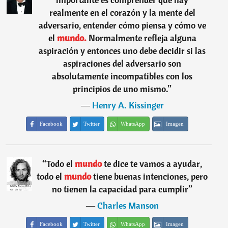
realmente en el corazón y la mente del
adversario, entender cómo piensa y cómo ve
el
mundo.
Normalmente refleja alguna
aspiración y entonces uno debe decidir si las
aspiraciones del adversario son
absolutamente incompatibles con los
principios de uno mismo.
”
―
Henry A. Kissinger
Facebook
Twitter
WhatsApp
Imagen
“
Todo el
mundo
te dice te vamos a ayudar,
todo el
mundo
tiene buenas intenciones, pero
no tienen la capacidad para cumplir
”
―
Charles Manson
Facebook
Twitter
WhatsApp
Imagen