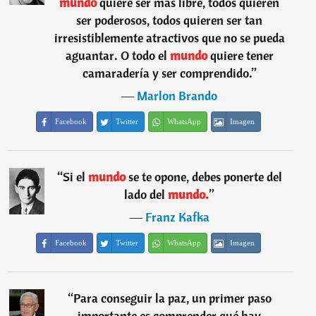
mundo
quiere ser más libre, todos quieren
ser poderosos, todos quieren ser tan
irresistiblemente atractivos que no se pueda
aguantar. O todo el
mundo
quiere tener
camaradería y ser comprendido.
”
―
Marlon Brando
Facebook
Twitter
WhatsApp
Imagen
“
Si el
mundo
se te opone, debes ponerte del
lado del
mundo.
”
―
Franz Kafka
Facebook
Twitter
WhatsApp
Imagen
“
Para conseguir la paz, un primer paso
importante es comprender qué hay