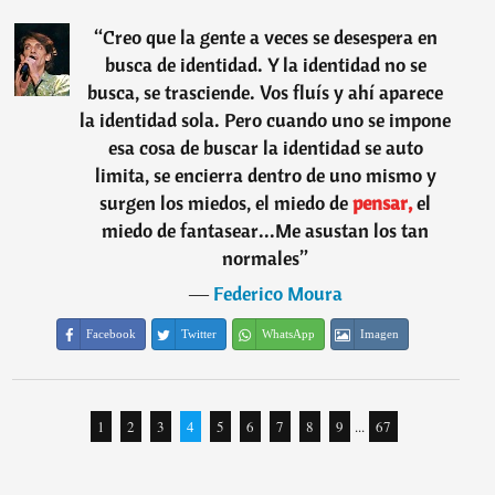
“
Creo que la gente a veces se desespera en
busca de identidad. Y la identidad no se
busca, se trasciende. Vos fluís y ahí aparece
la identidad sola. Pero cuando uno se impone
esa cosa de buscar la identidad se auto
limita, se encierra dentro de uno mismo y
surgen los miedos, el miedo de
pensar,
el
miedo de fantasear...Me asustan los tan
normales
”
―
Federico Moura
Facebook
Twitter
WhatsApp
Imagen
1
2
3
4
5
6
7
8
9
...
67