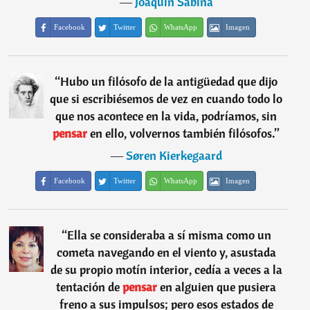
―
Joaquín Sabina
Facebook
Twitter
WhatsApp
Imagen
“
Hubo un filósofo de la antigüedad que dijo
que si escribiésemos de vez en cuando todo lo
que nos acontece en la vida, podríamos, sin
pensar
en ello, volvernos también filósofos.
”
―
Søren Kierkegaard
Facebook
Twitter
WhatsApp
Imagen
“
Ella se consideraba a sí misma como un
cometa navegando en el viento y, asustada
de su propio motín interior, cedía a veces a la
tentación de
pensar
en alguien que pusiera
freno a sus impulsos; pero esos estados de