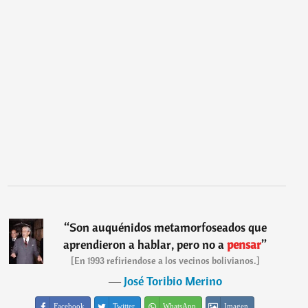
“
Son auquénidos metamorfoseados que
aprendieron a hablar, pero no a
pensar
”
[En 1993 refiriendose a los vecinos bolivianos.]
―
José Toribio Merino
Facebook
Twitter
WhatsApp
Imagen