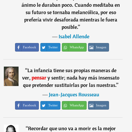
ánimo le duraban poco. Cuando meditaba en
su futuro se tornaba melancólica, por eso
prefería vivir desaforada mientras le fuera
posible.
”
―
Isabel Allende
Facebook
Twitter
WhatsApp
Imagen
“
La infancia tiene sus propias maneras de
ver,
pensar
y sentir; nada hay más insensato
que pretender sustituirlas por las nuestras.
”
―
Jean-Jacques Rousseau
Facebook
Twitter
WhatsApp
Imagen
“
Recordar que uno va a morir es la mejor