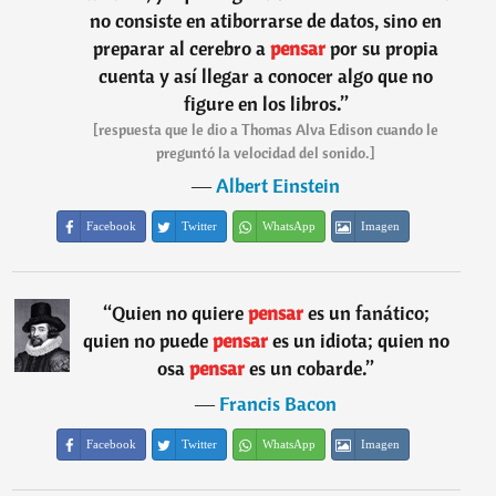
no consiste en atiborrarse de datos, sino en
preparar al cerebro a
pensar
por su propia
cuenta y así llegar a conocer algo que no
figure en los libros.
”
[respuesta que le dio a Thomas Alva Edison cuando le
preguntó la velocidad del sonido.]
―
Albert Einstein
Facebook
Twitter
WhatsApp
Imagen
“
Quien no quiere
pensar
es un fanático;
quien no puede
pensar
es un idiota; quien no
osa
pensar
es un cobarde.
”
―
Francis Bacon
Facebook
Twitter
WhatsApp
Imagen