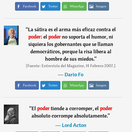
Facebook
Twitter
WhatsApp
Imagen
“
La sátira es el arma más eficaz contra el
poder:
el
poder
no soporta el humor, ni
siquiera los gobernantes que se llaman
democráticos, porque la risa libera al
hombre de sus miedos.
”
[Fuente: Entrevista del Magazine, 14 Febrero 2007.]
―
Dario Fo
Facebook
Twitter
WhatsApp
Imagen
“
El
poder
tiende a corromper, el
poder
absoluto corrompe absolutamente.
”
―
Lord Acton