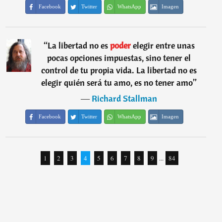
Facebook
Twitter
WhatsApp
Imagen
“
La libertad no es
poder
elegir entre unas
pocas opciones impuestas, sino tener el
control de tu propia vida. La libertad no es
elegir quién será tu amo, es no tener amo
”
―
Richard Stallman
Facebook
Twitter
WhatsApp
Imagen
1
2
3
4
5
6
7
8
9
...
84