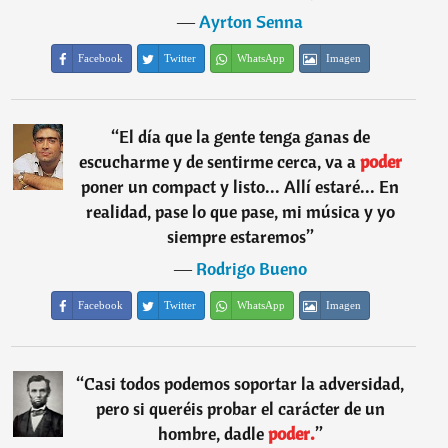
―
Ayrton Senna
Facebook
Twitter
WhatsApp
Imagen
“
El día que la gente tenga ganas de
escucharme y de sentirme cerca, va a
poder
poner un compact y listo... Allí estaré... En
realidad, pase lo que pase, mi música y yo
siempre estaremos
”
―
Rodrigo Bueno
Facebook
Twitter
WhatsApp
Imagen
“
Casi todos podemos soportar la adversidad,
pero si queréis probar el carácter de un
hombre, dadle
poder.
”