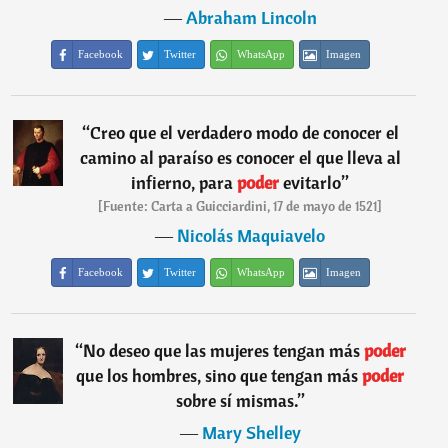
―
Abraham Lincoln
Facebook
Twitter
WhatsApp
Imagen
“
Creo que el verdadero modo de conocer el
camino al paraíso es conocer el que lleva al
infierno, para
poder
evitarlo
”
[Fuente: Carta a Guicciardini, 17 de mayo de 1521]
―
Nicolás Maquiavelo
Facebook
Twitter
WhatsApp
Imagen
“
No deseo que las mujeres tengan más
poder
que los hombres, sino que tengan más
poder
sobre sí mismas.
”
―
Mary Shelley