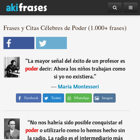
Frases y Citas Célebres de Poder (1.000+ frases)
“
La mayor señal del éxito de un profesor es
poder
decir: Ahora los niños trabajan como
si yo no existiera.
”
―
Maria Montessori
Facebook
Twitter
WhatsApp
Imagen
“
No nos habría sido posible conquistar el
poder
o utilizarlo como lo hemos hecho sin
la radio. La radio es el intermediario más