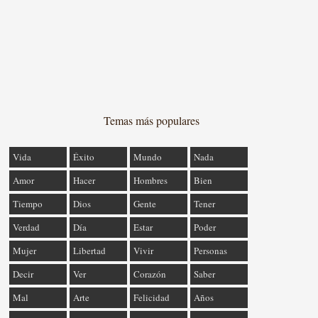
Temas más populares
Vida
Éxito
Mundo
Nada
Amor
Hacer
Hombres
Bien
Tiempo
Dios
Gente
Tener
Verdad
Día
Estar
Poder
Mujer
Libertad
Vivir
Personas
Decir
Ver
Corazón
Saber
Mal
Arte
Felicidad
Años