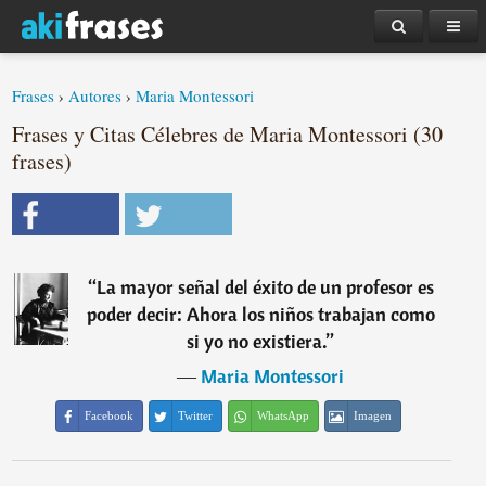
Frases
›
Autores
›
Maria Montessori
Frases y Citas Célebres de Maria Montessori (30
frases)
“
La mayor señal del éxito de un profesor es
poder decir: Ahora los niños trabajan como
si yo no existiera.
”
―
Maria Montessori
Facebook
Twitter
WhatsApp
Imagen