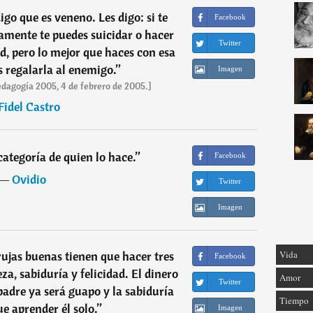
igo que es veneno. Les digo: si te
Facebook
amente te puedes suicidar o hacer
Twitter
ud, pero lo mejor que haces con esa
s regalarla al enemigo.
”
Imagen
edagogía 2005, 4 de febrero de 2005.]
Fidel Castro
 categoría de quien lo hace.
”
Facebook
―
Ovidio
Twitter
Imagen
rujas buenas tienen que hacer tres
Vida
Facebook
za, sabiduría y felicidad. El dinero
Amor
Twitter
u padre ya será guapo y la sabiduría
Tiempo
ue aprender él solo.
”
Imagen