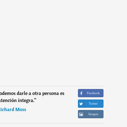
odemos darle a otra persona es
Facebook
atención íntegra.
”
Twitter
ichard Moss
Imagen