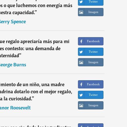
Twitter
s o que luchemos con energía más
uestra capacidad.
”
Imagen
erry Spence
ue regalo apreciaría más para mi
Facebook
es contesto: una demanda de
Twitter
aternidad
”
Imagen
eorge Burns
cimiento de un niño, una madre
Facebook
adrina dotarlo con el mejor regalo,
Twitter
ía la curiosidad.
”
Imagen
anor Roosevelt