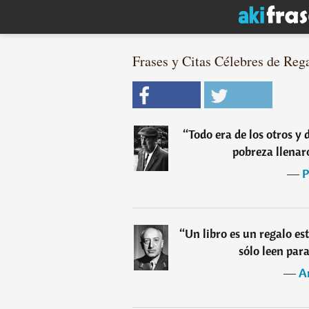
Frases y Citas Célebres de Rega
“
Todo era de los otros y 
pobreza llenar
―
P
“
Un libro es un regalo e
sólo leen par
―
A