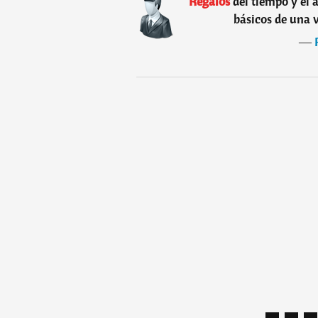
“
Regalos
del tiempo y el 
básicos de una 
―