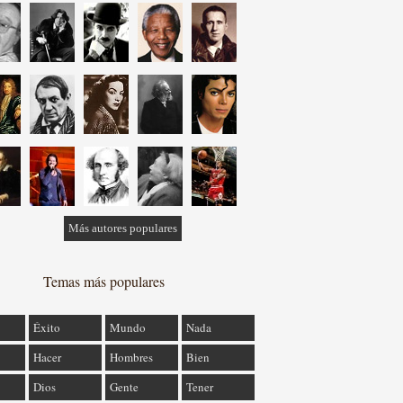
Más autores populares
Temas más populares
Éxito
Mundo
Nada
Hacer
Hombres
Bien
Dios
Gente
Tener