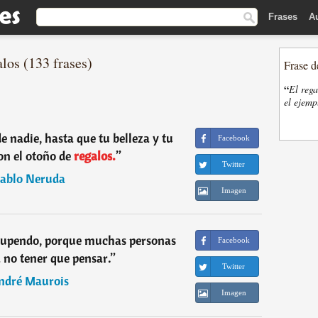
Frases
A
los (133 frases)
Frase d
“
El rega
el ejemp
de nadie, hasta que tu belleza y tu
Facebook
on el otoño de
regalos.
”
Twitter
ablo Neruda
Imagen
stupendo, porque muchas personas
Facebook
a no tener que pensar.
”
Twitter
ndré Maurois
Imagen