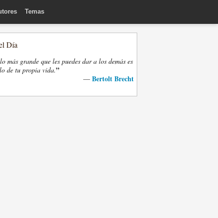
utores
Temas
el Día
lo más grande que les puedes dar a los demás es
”
lo de tu propia vida.
Bertolt Brecht
—