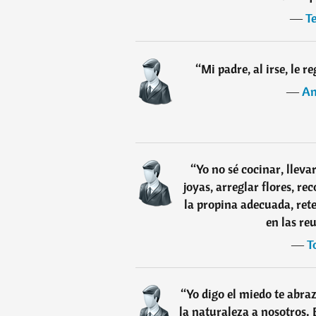
―
Te
“
Mi padre, al irse, le r
―
An
“
Yo no sé cocinar, lleva
joyas, arreglar flores, re
la propina adecuada, ret
en las re
―
T
“
Yo digo el miedo te abra
la naturaleza a nosotros. 