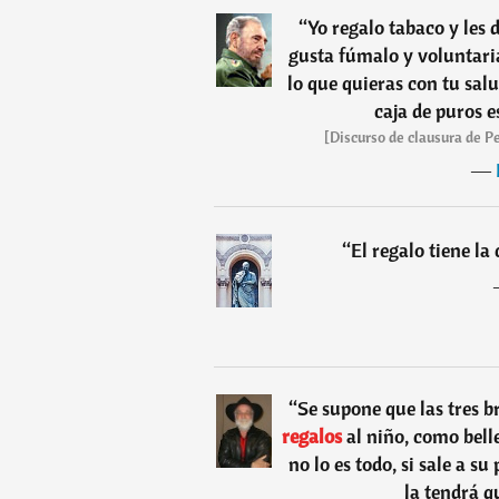
“
Yo regalo tabaco y les d
gusta fúmalo y voluntari
lo que quieras con tu sal
caja de puros e
[Discurso de clausura de P
―
“
El regalo tiene la
“
Se supone que las tres b
regalos
al niño, como belle
no lo es todo, si sale a s
la tendrá q