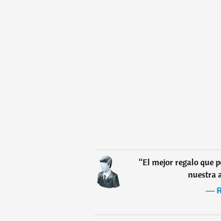
“
El mejor regalo que p
nuestra 
―
R