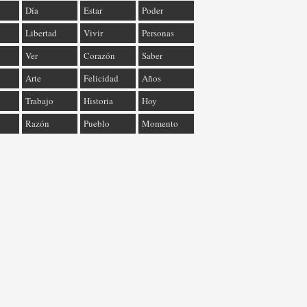
Día
Estar
Poder
Libertad
Vivir
Personas
Ver
Corazón
Saber
Arte
Felicidad
Años
Trabajo
Historia
Hoy
Razón
Pueblo
Momento