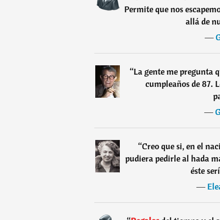
Permite que nos escapemo
allá de n
―
G
“
La gente me pregunta q
cumpleaños de 87. L
p
―
G
“
Creo que si, en el na
pudiera pedirle al hada m
éste ser
―
Ele