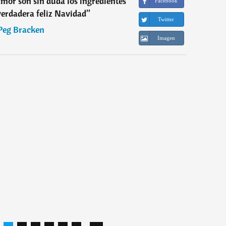
amor son sin duda los ingredientes
Facebook
verdadera feliz Navidad
”
Twitter
Peg Bracken
Imagen