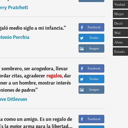
Verdad
rry Pratchett
Mujer
Decir
egaló medio siglo a mi infancia.
”
Facebook
Mal
tonio Porchia
Twitter
Alma
Imagen
Estado
r sombrero, ser acogedora, llevar
Facebook
cordar citas, agradecer
regalos,
dar
Twitter
ener a un hombre, mostrar interés
uniones de padres
”
Imagen
ove Ditlevsen
za como un amigo. Es un regalo de
Facebook
Es la mejor arma para la libertad...