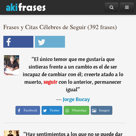
Frases y Citas Célebres de Seguir (392 frases)
“
El único temor que me gustaría que
sintieras frente a un cambio es el de ser
incapaz de cambiar con él; creerte atado a lo
muerto,
seguir
con lo anterior, permanecer
igual
”
―
Jorge Bucay
Facebook
Twitter
WhatsApp
Imagen
“
Hay sentimientos a los que no se puede dar