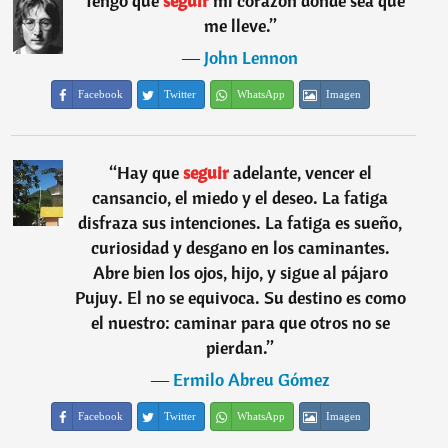
“
Tengo que
seguir
mi corazón donde sea que
me lleve.
”
―
John Lennon
Facebook
Twitter
WhatsApp
Imagen
“
Hay que
seguir
adelante, vencer el
cansancio, el miedo y el deseo. La fatiga
disfraza sus intenciones. La fatiga es sueño,
curiosidad y desgano en los caminantes.
Abre bien los ojos, hijo, y sigue al pájaro
Pujuy. El no se equivoca. Su destino es como
el nuestro: caminar para que otros no se
pierdan.
”
―
Ermilo Abreu Gómez
Facebook
Twitter
WhatsApp
Imagen