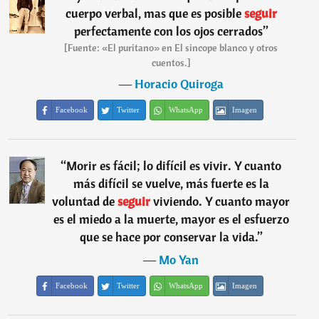
cuerpo verbal, mas que es posible
seguir
perfectamente con los ojos cerrados
”
[Fuente: «El puritano» en El sincope blanco y otros
cuentos.]
―
Horacio Quiroga
Facebook
Twitter
WhatsApp
Imagen
“
Morir es fácil; lo difícil es vivir. Y cuanto
más difícil se vuelve, más fuerte es la
voluntad de
seguir
viviendo. Y cuanto mayor
es el miedo a la muerte, mayor es el esfuerzo
que se hace por conservar la vida.
”
―
Mo Yan
Facebook
Twitter
WhatsApp
Imagen