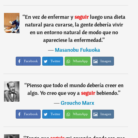
“
En vez de enfermar y
seguir
luego una dieta
natural para curarse, la gente debería vivir
en un entorno natural de modo que no
apareciese la enfermedad.
”
―
Masanobu Fukuoka
Facebook
Twitter
WhatsApp
Imagen
“
Pienso que todo el mundo debería creer en
algo. Yo creo que voy a
seguir
bebiendo.
”
―
Groucho Marx
Facebook
Twitter
WhatsApp
Imagen