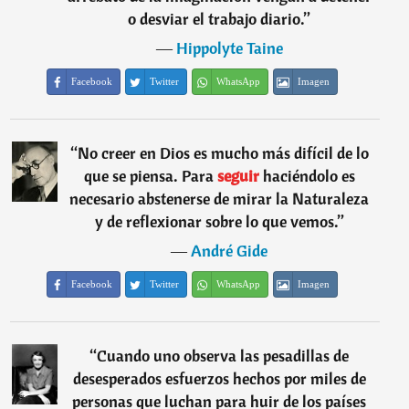
o desviar el trabajo diario.
”
―
Hippolyte Taine
Facebook
Twitter
WhatsApp
Imagen
“
No creer en Dios es mucho más difícil de lo
que se piensa. Para
seguir
haciéndolo es
necesario abstenerse de mirar la Naturaleza
y de reflexionar sobre lo que vemos.
”
―
André Gide
Facebook
Twitter
WhatsApp
Imagen
“
Cuando uno observa las pesadillas de
desesperados esfuerzos hechos por miles de
personas que luchan para huir de los países