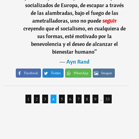
socializados de Europa, de escapar a través
de las alambradas, bajo el fuego de las
ametralladoras, uno no puede
seguir
creyendo que el socialismo, en cualquiera de
sus formas, esté motivado por la
benevolencia y el deseo de alcanzar el
bienestar humano
”
―
Ayn Rand
Facebook
Twitter
WhatsApp
Imagen
1
2
3
4
5
6
7
8
9
...
33