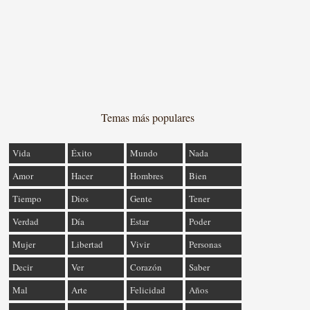
Temas más populares
Vida
Éxito
Mundo
Nada
Amor
Hacer
Hombres
Bien
Tiempo
Dios
Gente
Tener
Verdad
Día
Estar
Poder
Mujer
Libertad
Vivir
Personas
Decir
Ver
Corazón
Saber
Mal
Arte
Felicidad
Años