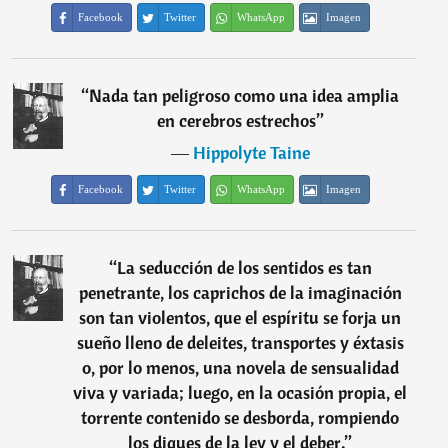
Facebook
Twitter
WhatsApp
Imagen
“
Nada tan peligroso como una idea amplia
en cerebros estrechos
”
―
Hippolyte Taine
Facebook
Twitter
WhatsApp
Imagen
“
La seducción de los sentidos es tan
penetrante, los caprichos de la imaginación
son tan violentos, que el espíritu se forja un
sueño lleno de deleites, transportes y éxtasis
o, por lo menos, una novela de sensualidad
viva y variada; luego, en la ocasión propia, el
torrente contenido se desborda, rompiendo
los diques de la ley y el deber.
”