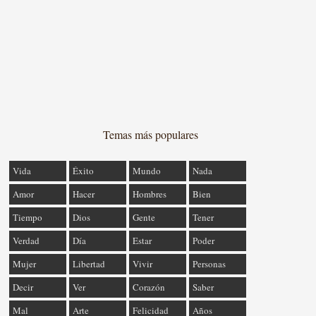
Temas más populares
Vida
Éxito
Mundo
Nada
Amor
Hacer
Hombres
Bien
Tiempo
Dios
Gente
Tener
Verdad
Día
Estar
Poder
Mujer
Libertad
Vivir
Personas
Decir
Ver
Corazón
Saber
Mal
Arte
Felicidad
Años