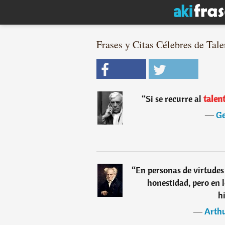
Frases y Citas Célebres de Tale
“
Si se recurre al
talen
―
Ge
“
En personas de virtudes
honestidad, pero en 
h
―
Arth