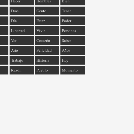
Hacer
Hombres
Bien
Dios
Gente
Tener
Día
Estar
Poder
Libertad
Vivir
Personas
Ver
Corazón
Saber
Arte
Felicidad
Años
Trabajo
Historia
Hoy
Razón
Pueblo
Momento