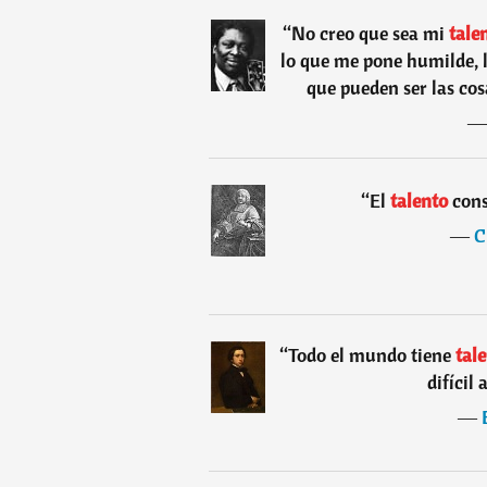
“
No creo que sea mi
talen
lo que me pone humilde, l
que pueden ser las cos
“
El
talento
cons
―
C
“
Todo el mundo tiene
tal
difícil 
―