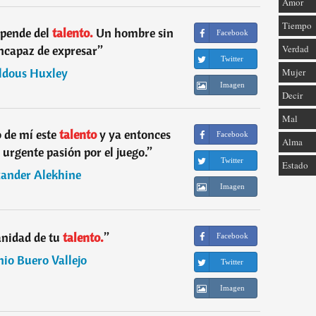
Amor
Tiempo
epende del
talento.
Un hombre sin
Facebook
incapaz de expresar
”
Verdad
Twitter
ldous Huxley
Mujer
Imagen
Decir
Mal
 de mí este
talento
y ya entonces
Facebook
Alma
 urgente pasión por el juego.
”
Twitter
Estado
ander Alekhine
Imagen
anidad de tu
talento.
”
Facebook
io Buero Vallejo
Twitter
Imagen