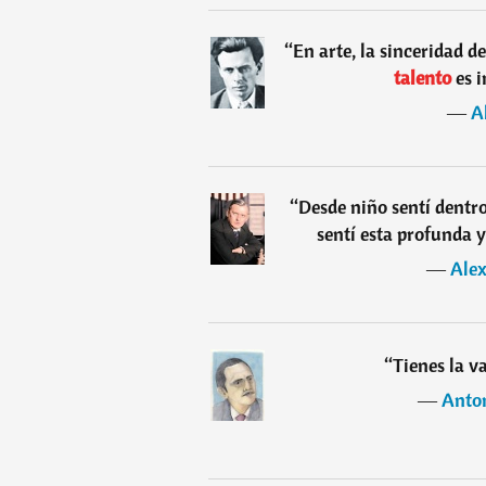
“
En arte, la sinceridad d
talento
es 
―
A
“
Desde niño sentí dentro
sentí esta profunda y
―
Alex
“
Tienes la v
―
Anton