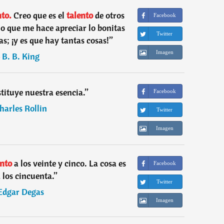
to.
Creo que es el
talento
de otros
Facebook
o que me hace apreciar lo bonitas
Twitter
as; ¡y es que hay tantas cosas!
”
Imagen
―
B. B. King
tituye nuestra esencia.
”
Facebook
harles Rollin
Twitter
Imagen
ento
a los veinte y cinco. La cosa es
Facebook
a los cincuenta.
”
Twitter
Edgar Degas
Imagen