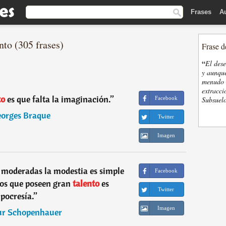
Frases
A
nto (305 frases)
Frase d
“
El des
y aunque
menudo t
extracci
to
es que falta la imaginación.
”
Facebook
Subsuelo
orges Braque
Twitter
Imagen
 moderadas la modestia es simple
Facebook
los que poseen gran
talento
es
Twitter
ipocresía.
”
Imagen
ur Schopenhauer