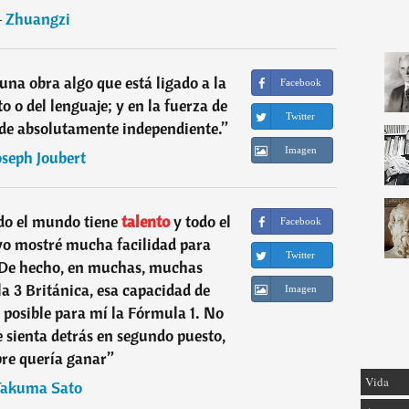
―
Zhuangzi
una obra algo que está ligado a la
Facebook
o o del lenguaje; y en la fuerza de
Twitter
 de absolutamente independiente.
”
Imagen
oseph Joubert
odo el mundo tiene
talento
y todo el
Facebook
yo mostré mucha facilidad para
Twitter
 De hecho, en muchas, muchas
a 3 Británica, esa capacidad de
Imagen
o posible para mí la Fórmula 1. No
e sienta detrás en segundo puesto,
re quería ganar
”
Vida
Takuma Sato