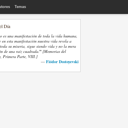
utores
Temas
el Día
eo es una manifestación de toda la vida humana,
 en esta manifestación nuestra vida revela a
oda su miseria, sigue siendo vida y no la mera
”
ón de una raiz cuadrada.
[Memorias del
, Primera Parte, VIII.]
Fiódor Dostoyevski
—