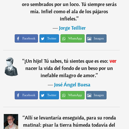
oro sembrados por un loco. Tú siempre serás
mía. Infiel como el ala de los pájaros
infieles.
”
―
Jorge Teillier
Facebook
Twitter
WhatsApp
Imagen
“
¡Un hijo! Tú sabes, tú sientes que es eso:
ver
nacer la vida del fondo de un beso por un
inefable milagro de amor.
”
―
José Ángel Buesa
Facebook
Twitter
WhatsApp
Imagen
“
Allí se levantaría enseguida, para su ronda
matinal: pisar la tierra húmeda todavía del