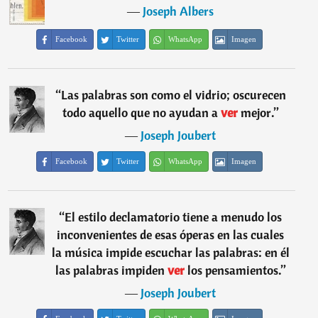
―
Joseph Albers
Facebook
Twitter
WhatsApp
Imagen
“
Las palabras son como el vidrio; oscurecen
todo aquello que no ayudan a
ver
mejor.
”
―
Joseph Joubert
Facebook
Twitter
WhatsApp
Imagen
“
El estilo declamatorio tiene a menudo los
inconvenientes de esas óperas en las cuales
la música impide escuchar las palabras: en él
las palabras impiden
ver
los pensamientos.
”
―
Joseph Joubert