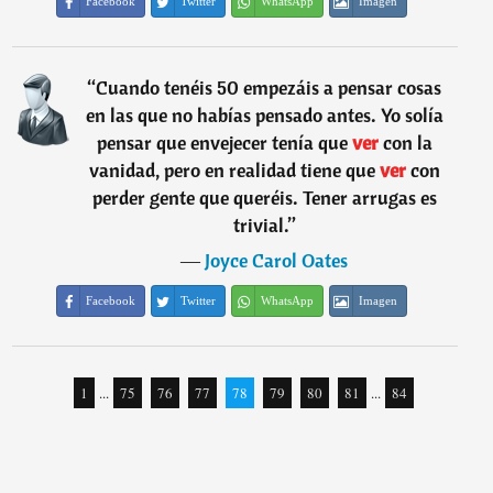
Facebook
Twitter
WhatsApp
Imagen
“
Cuando tenéis 50 empezáis a pensar cosas
en las que no habías pensado antes. Yo solía
pensar que envejecer tenía que
ver
con la
vanidad, pero en realidad tiene que
ver
con
perder gente que queréis. Tener arrugas es
trivial.
”
―
Joyce Carol Oates
Facebook
Twitter
WhatsApp
Imagen
1
...
75
76
77
78
79
80
81
...
84