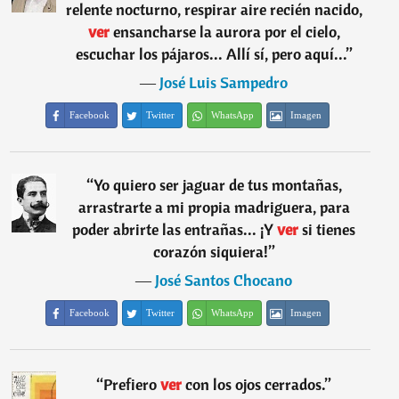
relente nocturno, respirar aire recién nacido,
ver
ensancharse la aurora por el cielo,
escuchar los pájaros... Allí sí, pero aquí...
”
―
José Luis Sampedro
Facebook
Twitter
WhatsApp
Imagen
“
Yo quiero ser jaguar de tus montañas,
arrastrarte a mi propia madriguera, para
poder abrirte las entrañas... ¡Y
ver
si tienes
corazón siquiera!
”
―
José Santos Chocano
Facebook
Twitter
WhatsApp
Imagen
“
Prefiero
ver
con los ojos cerrados.
”