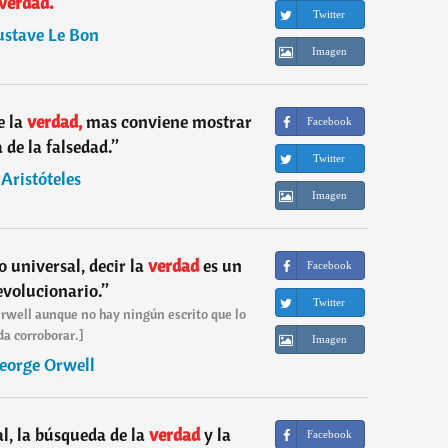
verdad.
”
Twitter
stave Le Bon
Imagen
 la
verdad,
mas conviene mostrar
Facebook
 de la falsedad.
”
Twitter
―
Aristóteles
Imagen
 universal, decir la
verdad
es un
Facebook
evolucionario.
”
Twitter
Orwell aunque no hay ningún escrito que lo
a corroborar.]
Imagen
eorge Orwell
al, la búsqueda de la
verdad
y la
Facebook