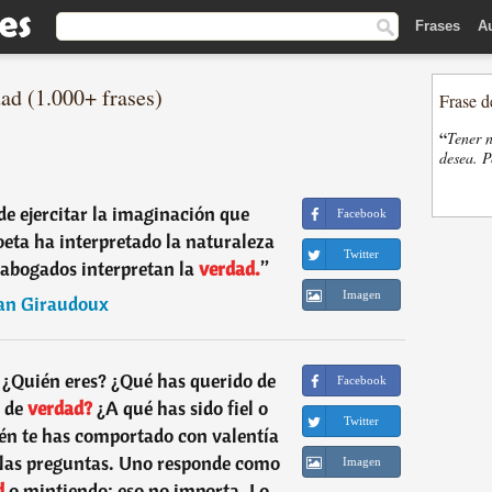
Frases
A
ad (1.000+ frases)
Frase d
“
Tener n
desea. P
e ejercitar la imaginación que
Facebook
oeta ha interpretado la naturaleza
Twitter
abogados interpretan la
verdad.
”
Imagen
an Giraudoux
 ¿Quién eres? ¿Qué has querido de
Facebook
 de
verdad?
¿A qué has sido fiel o
Twitter
ién te has comportado con valentía
 las preguntas. Uno responde como
Imagen
d
o mintiendo: eso no importa. Lo