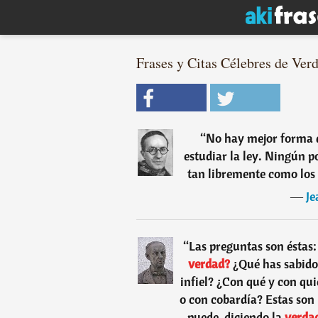
Frases y Citas Célebres de Verd
“
No hay mejor forma d
estudiar la ley. Ningún p
tan libremente como los 
―
Je
“
Las preguntas son éstas:
verdad?
¿Qué has sabido
infiel? ¿Con qué y con qu
o con cobardía? Estas son
puede, diciendo la
verda