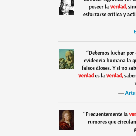
poseer la
verdad,
sino
esforzarse crítica y ac
―
“
Debemos luchar por 
evidencia humana la qu
falsos dioses. Y si no 
verdad
es la
verdad,
sabem
―
Artu
“
Frecuentemente la
ve
rumores que circulan 
p