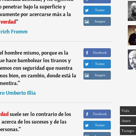
 penetrar bajo la superficie y
Twitter
tivamente por acercarse más a la
verdad
”
Imagen
Erich Fromm
el hombre mismo, porque es la
Facebook
e hace bambolear los tiranos y
Twitter
sabemos con seguridad que nuestra
os bien, en cambio, donde está la
Imagen
mentira.
”
ro Umberto Illia
Vida
rdad
suele ser lo contrario de los
Facebook
Amor
acerca de los sucesos y de las
Twitter
ersonas.
”
Tiempo