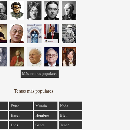
Más autores populares
Temas más populares
Éxito
Mundo
Nada
Hacer
Hombres
Bien
Dios
Gente
Tener