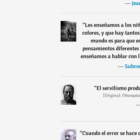
―
Jea
“
Les enseñamos a los ni
colores, y que hay tanto
mundo es para que en
pensamientos diferentes 
enseñamos a hablar con l
―
Subco
“
El servilismo prod
[Original: Obsequiu
“
Cuando el error se hace 