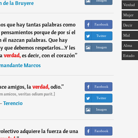
Imagen
n de la Bruyere
Verdad
Mujer
ños que hay tantas palabras como
Decir
Facebook
s pensamientos porque de por sí el
Mal
Twitter
 él nazcan palabras. Que hay
Alma
y que debemos respetarlos...Y les
Imagen
a
verdad,
es decir, con el corazón
”
Estado
mandante Marcos
uce amigos, la
verdad,
odio.
”
Facebook
m amicos, veritas odium parit.]
Twitter
―
Terencio
Imagen
colectivo adquiere la fuerza de una
Facebook