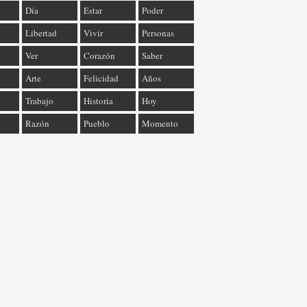
Día
Estar
Poder
Libertad
Vivir
Personas
Ver
Corazón
Saber
Arte
Felicidad
Años
Trabajo
Historia
Hoy
Razón
Pueblo
Momento