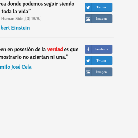
rea donde podemos seguir siendo
Twitter
 toda la vida
”
 Human Side ,[3] 1979.]
Imagen
bert Einstein
een en posesión de la
verdad
es que
Facebook
ostrarlo no aciertan ni una.
”
Twitter
milo José Cela
Imagen