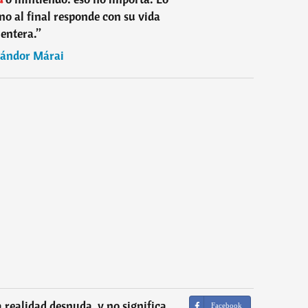
no al final responde con su vida
entera.
”
ándor Márai
a realidad desnuda, y no significa
Facebook