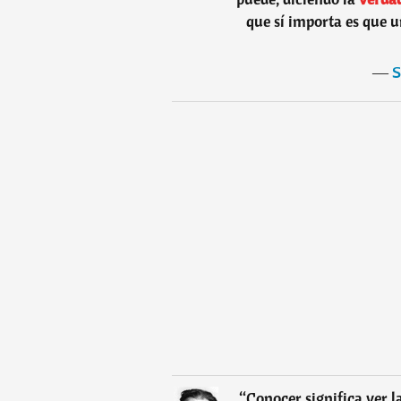
que sí importa es que u
―
S
“
Conocer significa ver l