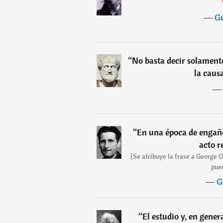
―
Gu
“
No basta decir solamente
la causa
“
En una época de engaño
acto r
[Se atribuye la frase a George 
pued
―
G
“
El estudio y, en gener