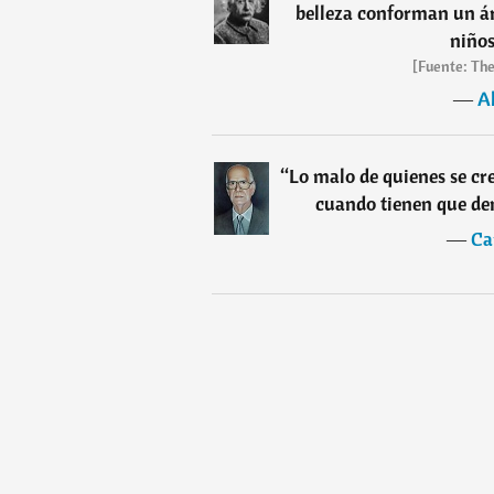
belleza conforman un á
niños
[Fuente: The
―
Al
“
Lo malo de quienes se cr
cuando tienen que dem
―
Ca