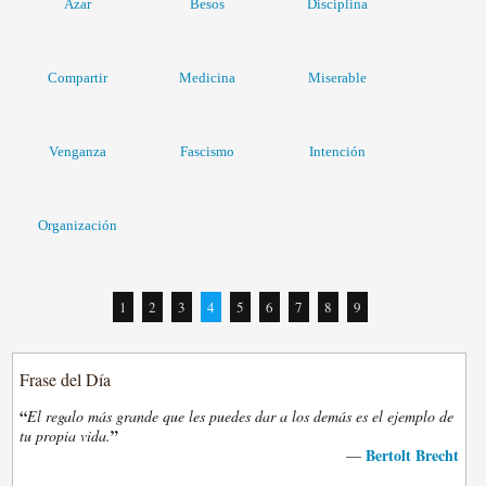
Azar
Besos
Disciplina
Compartir
Medicina
Miserable
Venganza
Fascismo
Intención
Organización
1
2
3
4
5
6
7
8
9
Frase del Día
“
El regalo más grande que les puedes dar a los demás es el ejemplo de
”
tu propia vida.
Bertolt Brecht
—