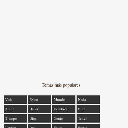
Temas más populares
Vida
Éxito
Mundo
Nada
Amor
Hacer
Hombres
Bien
Tiempo
Dios
Gente
Tener
Verdad
Día
Estar
Poder