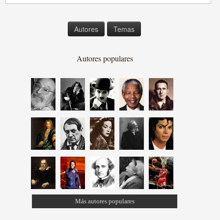
Autores
Temas
Autores populares
Más autores populares