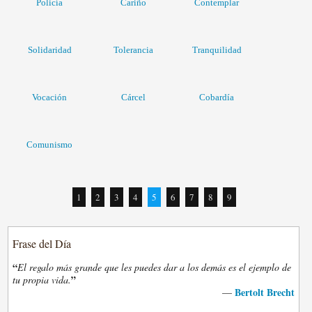
Policía
Cariño
Contemplar
Solidaridad
Tolerancia
Tranquilidad
Vocación
Cárcel
Cobardía
Comunismo
1
2
3
4
5
6
7
8
9
Frase del Día
“
El regalo más grande que les puedes dar a los demás es el ejemplo de
”
tu propia vida.
Bertolt Brecht
—