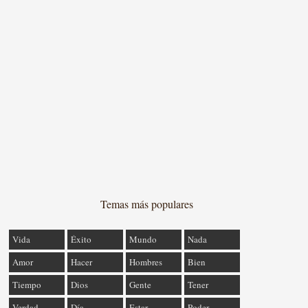
Temas más populares
Vida
Éxito
Mundo
Nada
Amor
Hacer
Hombres
Bien
Tiempo
Dios
Gente
Tener
Verdad
Día
Estar
Poder