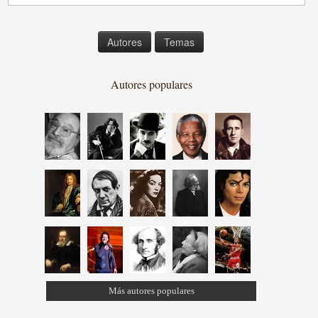
Autores
Temas
Autores populares
Más autores populares