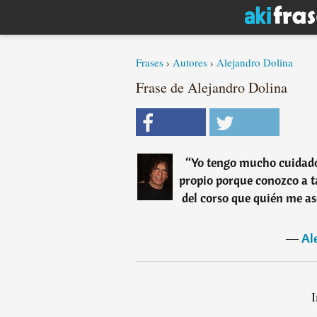
Frases
›
Autores
›
Alejandro Dolina
Frase de Alejandro Dolina
“
Yo tengo mucho cuidado
propio porque conozco a ta
del corso que quién me a
―
Al
I