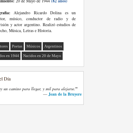
imiento:
(82 años)
20 de Mayo de 1944
rafia:
Alejandro Ricardo Dolina es un
ritor, músico, conductor de radio y de
visión y actor argentino. Realizó estudios de
cho, Música, Letras e Historia.
tores
Poetas
Músicos
Argentinos
dos en 1944
Nacidos en 20 de Mayo
el Día
”
y un camino para llegar, y mil para alejarse.
Jean de la Bruyere
—