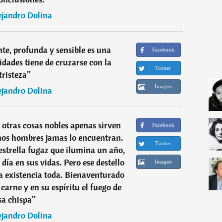
ejandro Dolina
te, profunda y sensible es una
Facebook
dades tiene de cruzarse con la
Twitter
tristeza
”
Imagen
ejandro Dolina
s otras cosas nobles apenas sirven
Facebook
unos hombres jamas lo encuentran.
Twitter
estrella fugaz que ilumina un año,
ía en sus vidas. Pero ese destello
Imagen
la existencia toda. Bienaventurado
 carne y en su espíritu el fuego de
sa chispa
”
ejandro Dolina