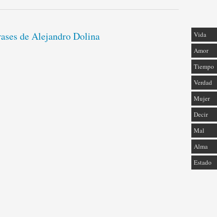
rases de Alejandro Dolina
Vida
Amor
Tiempo
Verdad
Mujer
Decir
Mal
Alma
Estado