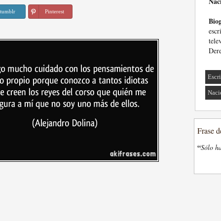
Nac
tumblr
Pinterest
Biog
esc
tele
Dere
Escri
Naci
Frase d
“
Sólo ha