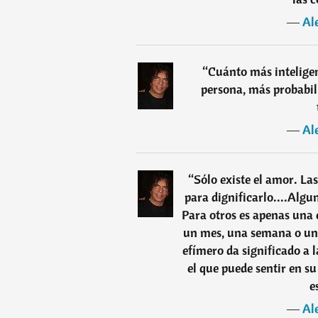
―
Al
“
Cuánto más inteligen
persona, más probabili
―
Al
“
Sólo existe el amor. La
para dignificarlo....Alg
Para otros es apenas una 
un mes, una semana o un d
efímero da significado a 
el que puede sentir en su
e
―
Al