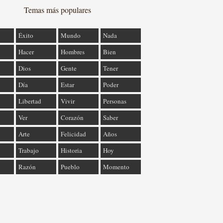
Temas más populares
Éxito
Mundo
Nada
Hacer
Hombres
Bien
Dios
Gente
Tener
Día
Estar
Poder
Libertad
Vivir
Personas
Ver
Corazón
Saber
Arte
Felicidad
Años
Trabajo
Historia
Hoy
Razón
Pueblo
Momento