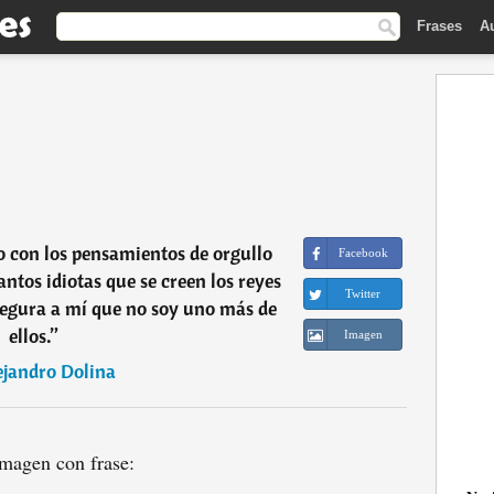
Frases
A
 con los pensamientos de orgullo
Facebook
ntos idiotas que se creen los reyes
Twitter
segura a mí que no soy uno más de
ellos.
”
Imagen
ejandro Dolina
magen con frase: