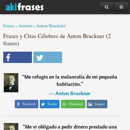
Frases
›
Autores
›
Anton Bruckner
Frases y Citas Célebres de Anton Bruckner (2
frases)
“
Me refugio en la melancolía de mi pequeña
habitación.
”
―
Anton Bruckner
Facebook
Twitter
WhatsApp
Imagen
“
Me vi obligado a pedir dinero prestado una