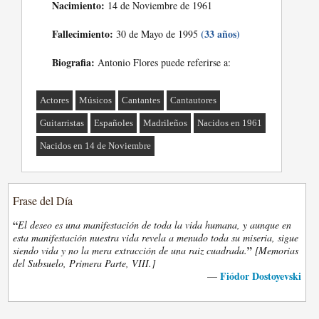
Nacimiento:
14 de Noviembre de 1961
Fallecimiento:
(33 años)
30 de Mayo de 1995
Biografia:
Antonio Flores puede referirse a:
Actores
Músicos
Cantantes
Cantautores
Guitarristas
Españoles
Madrileños
Nacidos en 1961
Nacidos en 14 de Noviembre
Frase del Día
“
El deseo es una manifestación de toda la vida humana, y aunque en
esta manifestación nuestra vida revela a menudo toda su miseria, sigue
”
siendo vida y no la mera extracción de una raiz cuadrada.
[Memorias
del Subsuelo, Primera Parte, VIII.]
Fiódor Dostoyevski
—