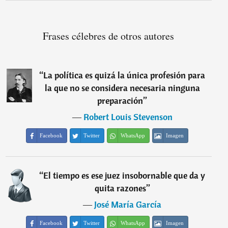
Frases célebres de otros autores
“
La política es quizá la única profesión para
la que no se considera necesaria ninguna
preparación
”
―
Robert Louis Stevenson
Facebook
Twitter
WhatsApp
Imagen
“
El tiempo es ese juez insobornable que da y
quita razones
”
―
José María García
Facebook
Twitter
WhatsApp
Imagen