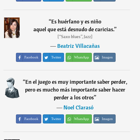
“
Es huérfano y es niño
aquel que está desnudo de caricias.
”
[“Saxo blues”, Jazz]
―
Beatriz Villacañas
Facebook
Twitter
WhatsApp
Imagen
“
En el juego es muy importante saber perder,
pero es mucho más importante saber hacer
perder a los otros
”
―
Noel Clarasó
Facebook
Twitter
WhatsApp
Imagen