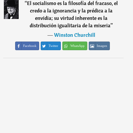
“
El socialismo es la filosofía del fracaso, el
credo a la ignorancia y la prédica a la
envidia; su virtud inherente es la
distribución igualitaria de la miseria
”
―
Winston Churchill
Facebook
Twitter
WhatsApp
Imagen