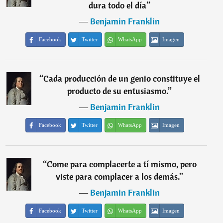
dura todo el día
”
―
Benjamin Franklin
Facebook
Twitter
WhatsApp
Imagen
“
Cada producción de un genio constituye el
producto de su entusiasmo.
”
―
Benjamin Franklin
Facebook
Twitter
WhatsApp
Imagen
“
Come para complacerte a tí mismo, pero
viste para complacer a los demás.
”
―
Benjamin Franklin
Facebook
Twitter
WhatsApp
Imagen