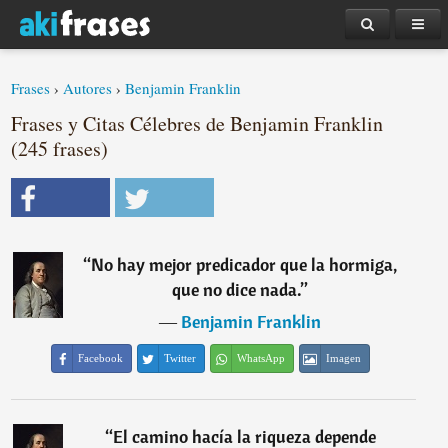
Frases
›
Autores
›
Benjamin Franklin
Frases y Citas Célebres de Benjamin Franklin
(245 frases)
“
No hay mejor predicador que la hormiga,
que no dice nada.
”
―
Benjamin Franklin
Facebook
Twitter
WhatsApp
Imagen
“
El camino hacía la riqueza depende