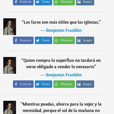
Facebook
Twitter
WhatsApp
Imagen
“
Los faros son más útiles que las iglesias.
”
―
Benjamin Franklin
Facebook
Twitter
WhatsApp
Imagen
“
Quien compra lo superfluo no tardará en
verse obligado a vender lo necesario
”
―
Benjamin Franklin
Facebook
Twitter
WhatsApp
Imagen
“
Mientras puedas, ahorra para la vejez y la
necesidad, porque el sol de la mañana no