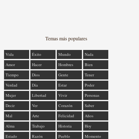
Temas más populares
Vida
Éxito
Mundo
Nada
Amor
Hacer
Hombres
Bien
Tiempo
Dios
Gente
Tener
Verdad
Día
Estar
Poder
Mujer
Libertad
Vivir
Personas
Decir
Ver
Corazón
Saber
Mal
Arte
Felicidad
Años
Alma
Trabajo
Historia
Hoy
Estado
Razón
Pueblo
Momento