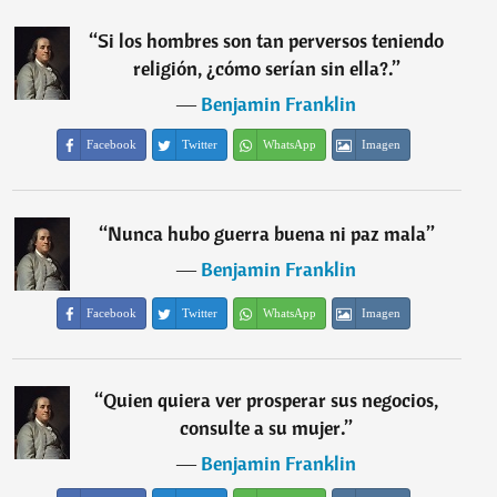
“
Si los hombres son tan perversos teniendo
religión, ¿cómo serían sin ella?.
”
―
Benjamin Franklin
Facebook
Twitter
WhatsApp
Imagen
“
Nunca hubo guerra buena ni paz mala
”
―
Benjamin Franklin
Facebook
Twitter
WhatsApp
Imagen
“
Quien quiera ver prosperar sus negocios,
consulte a su mujer.
”
―
Benjamin Franklin