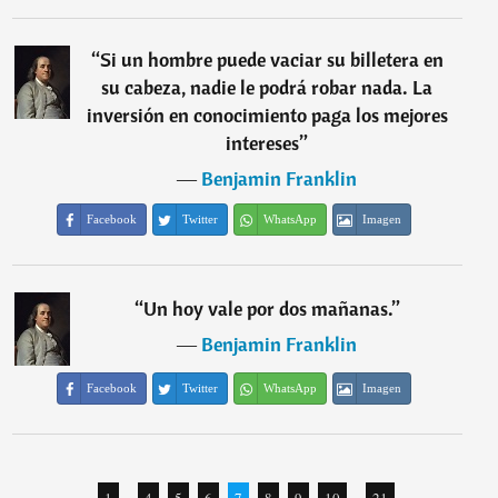
“
Si un hombre puede vaciar su billetera en
su cabeza, nadie le podrá robar nada. La
inversión en conocimiento paga los mejores
intereses
”
―
Benjamin Franklin
Facebook
Twitter
WhatsApp
Imagen
“
Un hoy vale por dos mañanas.
”
―
Benjamin Franklin
Facebook
Twitter
WhatsApp
Imagen