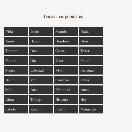
Temas más populares
Vida
Éxito
Mundo
Nada
Amor
Hacer
Hombres
Bien
Tiempo
Dios
Gente
Tener
Verdad
Día
Estar
Poder
Mujer
Libertad
Vivir
Personas
Decir
Ver
Corazón
Saber
Mal
Arte
Felicidad
Años
Alma
Trabajo
Historia
Hoy
Estado
Razón
Pueblo
Momento