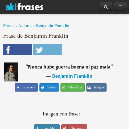
Frases
›
Autores
›
Benjamin Franklin
Frase de Benjamin Franklin
“
Nunca hubo guerra buena ni paz mala
”
―
Benjamin Franklin
Facebook
Twitter
WhatsApp
Imagen
Imagen con frase:
tumblr
Pinterest