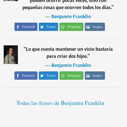
pueden ocurrir pocas veces, sino con
pequeñas cosas que ocurren todos los días.
”
―
Benjamin Franklin
Facebook
Twitter
WhatsApp
Imagen
“
Lo que cuesta mantener un vicio bastaría
para criar dos hijos.
”
―
Benjamin Franklin
Facebook
Twitter
WhatsApp
Imagen
Todas las frases de Benjamin Franklin