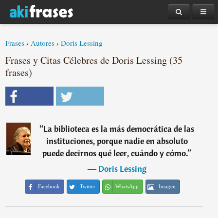
Frases
›
Autores
›
Doris Lessing
Frases y Citas Célebres de Doris Lessing (35
frases)
“
La biblioteca es la más democrática de las
instituciones, porque nadie en absoluto
puede decirnos qué leer, cuándo y cómo.
”
―
Doris Lessing
Facebook
Twitter
WhatsApp
Imagen