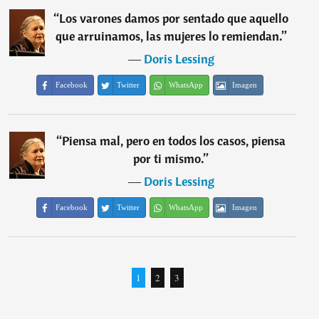
“
Los varones damos por sentado que aquello
que arruinamos, las mujeres lo remiendan.
”
―
Doris Lessing
Facebook
Twitter
WhatsApp
Imagen
“
Piensa mal, pero en todos los casos, piensa
por ti mismo.
”
―
Doris Lessing
Facebook
Twitter
WhatsApp
Imagen
1
2
3