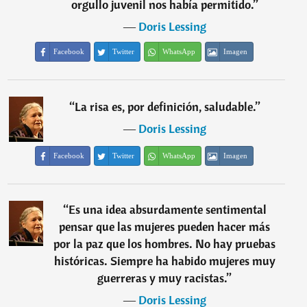
orgullo juvenil nos había permitido.
”
―
Doris Lessing
Facebook
Twitter
WhatsApp
Imagen
“
La risa es, por definición, saludable.
”
―
Doris Lessing
Facebook
Twitter
WhatsApp
Imagen
“
Es una idea absurdamente sentimental
pensar que las mujeres pueden hacer más
por la paz que los hombres. No hay pruebas
históricas. Siempre ha habido mujeres muy
guerreras y muy racistas.
”
―
Doris Lessing