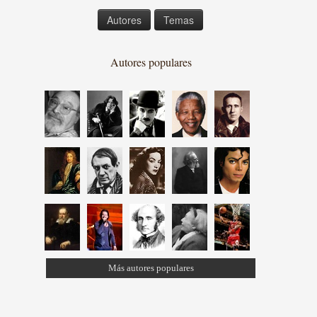
Autores
Temas
Autores populares
Más autores populares