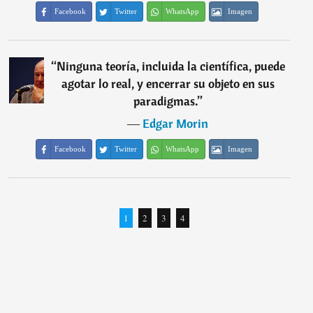
Facebook
Twitter
WhatsApp
Imagen
“
Ninguna teoría, incluida la científica, puede
agotar lo real, y encerrar su objeto en sus
paradigmas.
”
―
Edgar Morin
Facebook
Twitter
WhatsApp
Imagen
1
2
3
4