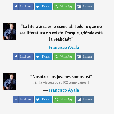
Facebook
Twitter
WhatsApp
Imagen
“
La literatura es lo esencial. Todo lo que no
sea literatura no existe. Porque, ¿dónde está
la realidad?
”
―
Francisco Ayala
Facebook
Twitter
WhatsApp
Imagen
“
Nosotros los jóvenes somos así
”
[En la víspera de su 102 cumpleaños.]
―
Francisco Ayala
Facebook
Twitter
WhatsApp
Imagen