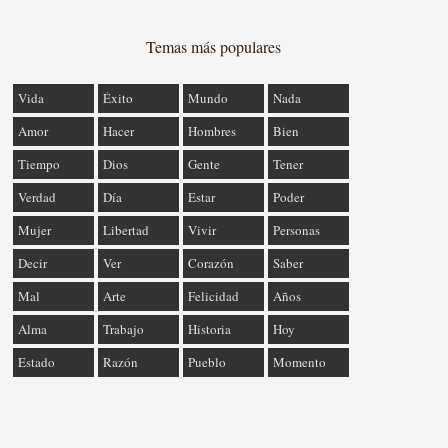
Temas más populares
Vida
Éxito
Mundo
Nada
Amor
Hacer
Hombres
Bien
Tiempo
Dios
Gente
Tener
Verdad
Día
Estar
Poder
Mujer
Libertad
Vivir
Personas
Decir
Ver
Corazón
Saber
Mal
Arte
Felicidad
Años
Alma
Trabajo
Historia
Hoy
Estado
Razón
Pueblo
Momento