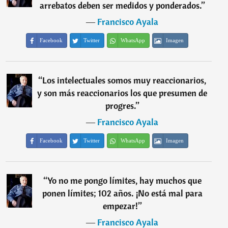
arrebatos deben ser medidos y ponderados.
”
―
Francisco Ayala
Facebook
Twitter
WhatsApp
Imagen
“
Los intelectuales somos muy reaccionarios,
y son más reaccionarios los que presumen de
progres.
”
―
Francisco Ayala
Facebook
Twitter
WhatsApp
Imagen
“
Yo no me pongo límites, hay muchos que
ponen límites; 102 años. ¡No está mal para
empezar!
”
―
Francisco Ayala