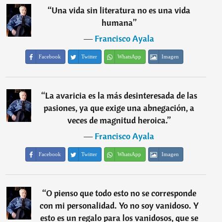
“
Una vida sin literatura no es una vida
humana
”
―
Francisco Ayala
Facebook
Twitter
WhatsApp
Imagen
“
La avaricia es la más desinteresada de las
pasiones, ya que exige una abnegación, a
veces de magnitud heroica.
”
―
Francisco Ayala
Facebook
Twitter
WhatsApp
Imagen
“
O pienso que todo esto no se corresponde
con mi personalidad. Yo no soy vanidoso. Y
esto es un regalo para los vanidosos, que se