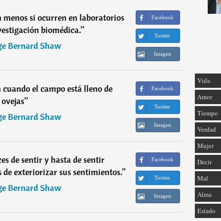
n menos si ocurren en laboratorios
Facebook
vestigación biomédica.
”
Twitter
ge Bernard Shaw
Imagen
Vida
 cuando el campo está lleno de
Facebook
Amor
ovejas
”
Twitter
Tiempo
ge Bernard Shaw
Imagen
Verdad
Mujer
 de sentir y hasta de sentir
Facebook
Decir
 de exteriorizar sus sentimientos.
”
Mal
Twitter
ge Bernard Shaw
Alma
Imagen
Estado