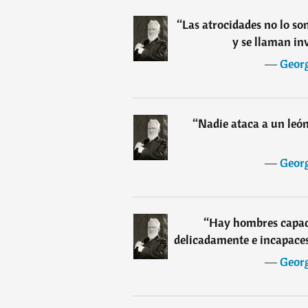
“
Las atrocidades no lo so
y se llaman in
―
Geor
“
Nadie ataca a un león
―
Geor
“
Hay hombres capaces
delicadamente e incapaces
―
Geor