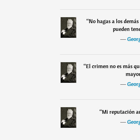
“
No hagas a los demás 
pueden tene
―
Geor
“
El crimen no es más que
mayor,
―
Geor
“
Mi reputación a
―
Geor