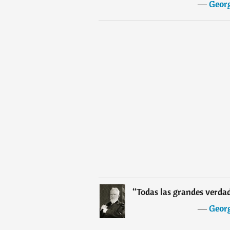
―
Geor
“
Todas las grandes verda
―
Geor