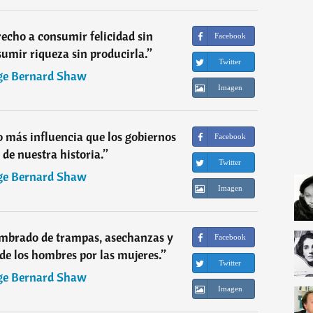
cho a consumir felicidad sin
Facebook
sumir riqueza sin producirla.
”
Twitter
ge Bernard Shaw
Imagen
 más influencia que los gobiernos
Facebook
 de nuestra historia.
”
Twitter
ge Bernard Shaw
Imagen
embrado de trampas, asechanzas y
Facebook
 de los hombres por las mujeres.
”
Twitter
ge Bernard Shaw
Imagen