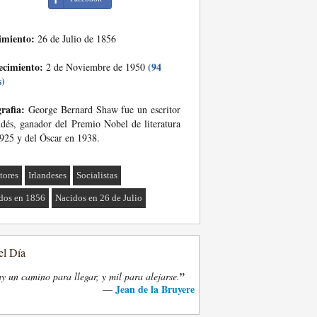
imiento:
26 de Julio de 1856
ecimiento:
(94
2 de Noviembre de 1950
s)
rafia:
George Bernard Shaw fue un escritor
ndés, ganador del Premio Nobel de literatura
925 y del Óscar en 1938.
tores
Irlandeses
Socialistas
dos en 1856
Nacidos en 26 de Julio
el Día
”
y un camino para llegar, y mil para alejarse.
Jean de la Bruyere
—