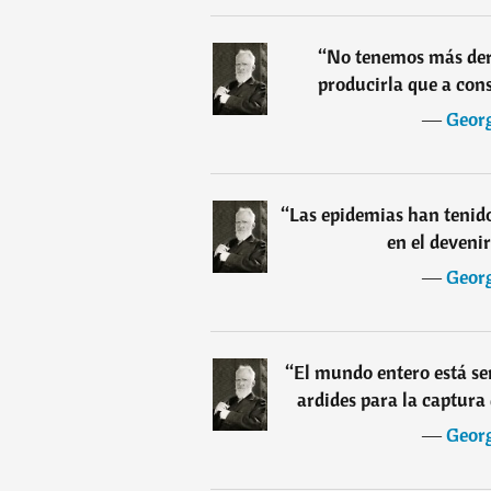
“
No tenemos más dere
producirla que a con
―
Geor
“
Las epidemias han tenido
en el devenir
―
Geor
“
El mundo entero está s
ardides para la captura
―
Geor