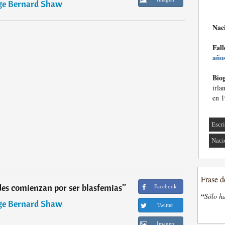
ge Bernard Shaw
Nac
Fall
año
Biog
irla
en 1
Escri
Naci
Frase d
des comienzan por ser blasfemias
”
Facebook
“
Sólo ha
ge Bernard Shaw
Twitter
Imagen