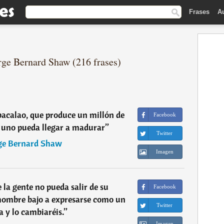
Frases
A
rge Bernard Shaw (216 frases)
 bacalao, que produce un millón de
Facebook
 uno pueda llegar a madurar
”
Twitter
ge Bernard Shaw
Imagen
 la gente no pueda salir de su
Facebook
hombre bajo a expresarse como un
Twitter
a y lo cambiaréis.
”
Imagen