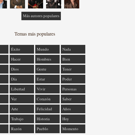
Más autores populares
Temas más populares
Éxito
Mundo
Nada
Hacer
Hombres
Bien
Dios
Gente
Tener
Día
Estar
Poder
Libertad
Vivir
Personas
Ver
Corazón
Saber
Arte
Felicidad
Años
Trabajo
Historia
Hoy
Razón
Pueblo
Momento