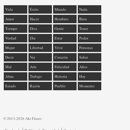
Vida
Éxito
Mundo
Nada
Amor
Hacer
Hombres
Bien
Tiempo
Dios
Gente
Tener
Verdad
Día
Estar
Poder
Mujer
Libertad
Vivir
Personas
Decir
Ver
Corazón
Saber
Mal
Arte
Felicidad
Años
Alma
Trabajo
Historia
Hoy
Estado
Razón
Pueblo
Momento
© 2013-2026 Aki Frases