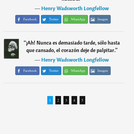
―
Henry Wadsworth Longfellow
Facebook
Twitter
WhatsApp
Imagen
“
¡Ah! Nunca es demasiado tarde, sólo hasta
que cansado, el corazón deje de palpitar.
”
―
Henry Wadsworth Longfellow
Facebook
Twitter
WhatsApp
Imagen
1
2
3
4
5