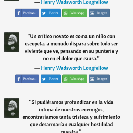
―
Henry Wadsworth Longfellow
Facebook
Twitter
WhatsApp
Imagen
“
Un crítico novato es coma un niño con
escopeta: a menudo dispara sobre todo ser
viviente que ve, pensando en su puntería y
no en el dolor que causa.
”
―
Henry Wadsworth Longfellow
Facebook
Twitter
WhatsApp
Imagen
“
Si pudiéramos profundizar en la vida
intima de nuestros enemigos,
encontraríamos tanta tristeza y sufrimiento
que desarmarían cualquier hostilidad
nuestra.
”