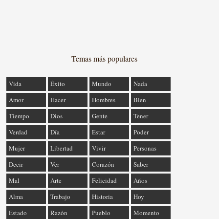
Temas más populares
Vida
Éxito
Mundo
Nada
Amor
Hacer
Hombres
Bien
Tiempo
Dios
Gente
Tener
Verdad
Día
Estar
Poder
Mujer
Libertad
Vivir
Personas
Decir
Ver
Corazón
Saber
Mal
Arte
Felicidad
Años
Alma
Trabajo
Historia
Hoy
Estado
Razón
Pueblo
Momento