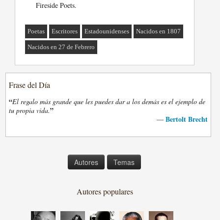
Fireside Poets.
Poetas
Escritores
Estadounidenses
Nacidos en 1807
Nacidos en 27 de Febrero
Frase del Día
“
El regalo más grande que les puedes dar a los demás es el ejemplo de
”
tu propia vida.
Bertolt Brecht
—
Autores
Temas
Autores populares