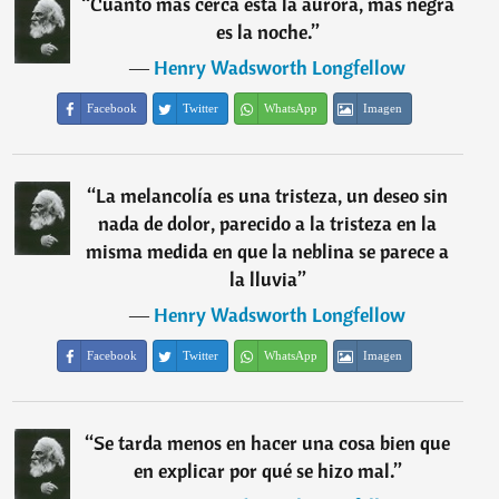
“
Cuanto más cerca está la aurora, más negra
es la noche.
”
―
Henry Wadsworth Longfellow
Facebook
Twitter
WhatsApp
Imagen
“
La melancolía es una tristeza, un deseo sin
nada de dolor, parecido a la tristeza en la
misma medida en que la neblina se parece a
la lluvia
”
―
Henry Wadsworth Longfellow
Facebook
Twitter
WhatsApp
Imagen
“
Se tarda menos en hacer una cosa bien que
en explicar por qué se hizo mal.
”