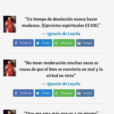
“
En tiempo de desolación nunca hacer
mudanza. (Ejercicios espirituales EE318).
”
―
Ignacio de Loyola
Facebook
Twitter
WhatsApp
Imagen
“
No tener moderación muchas veces es
causa de que el bien se convierta en mal y la
virtud en vicio
”
―
Ignacio de Loyola
Facebook
Twitter
WhatsApp
Imagen
“
Dios me ama más que yo a mí mismo
”