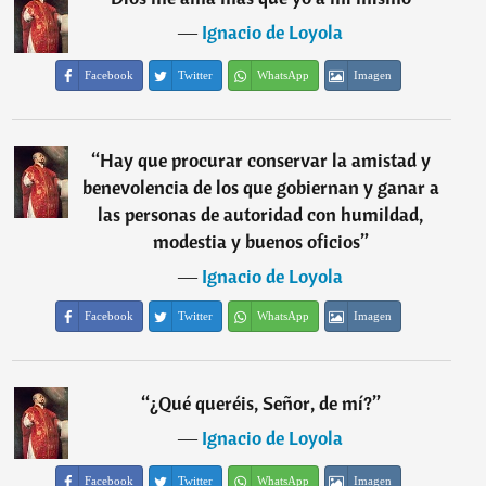
―
Ignacio de Loyola
Facebook
Twitter
WhatsApp
Imagen
“
Hay que procurar conservar la amistad y
benevolencia de los que gobiernan y ganar a
las personas de autoridad con humildad,
modestia y buenos oficios
”
―
Ignacio de Loyola
Facebook
Twitter
WhatsApp
Imagen
“
¿Qué queréis, Señor, de mí?
”
―
Ignacio de Loyola
Facebook
Twitter
WhatsApp
Imagen