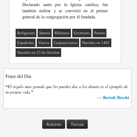
Declarado santo por la Iglesia católica, fue
también militar y se convirtió en el primer
general de la congregación por él fundada.
Religiosos
Santos
Militares
Escritores
Poetas
Españoles
Vascos
Guipuzcoanos
Nacidos en 1491
Nacidos en 23 de Octubre
Frase del Día
“
El regalo más grande que les puedes dar a los demás es el ejemplo de
”
tu propia vida.
Bertolt Brecht
—
Autores
Temas