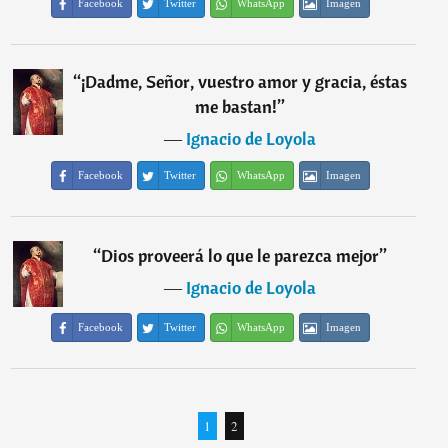
Facebook
Twitter
WhatsApp
Imagen
“
¡Dadme, Señor, vuestro amor y gracia, éstas
me bastan!
”
―
Ignacio de Loyola
Facebook
Twitter
WhatsApp
Imagen
“
Dios proveerá lo que le parezca mejor
”
―
Ignacio de Loyola
Facebook
Twitter
WhatsApp
Imagen
1
2