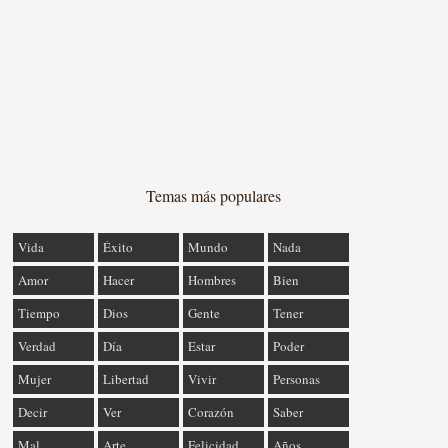
Temas más populares
Vida
Éxito
Mundo
Nada
Amor
Hacer
Hombres
Bien
Tiempo
Dios
Gente
Tener
Verdad
Día
Estar
Poder
Mujer
Libertad
Vivir
Personas
Decir
Ver
Corazón
Saber
Mal
Arte
Felicidad
Años