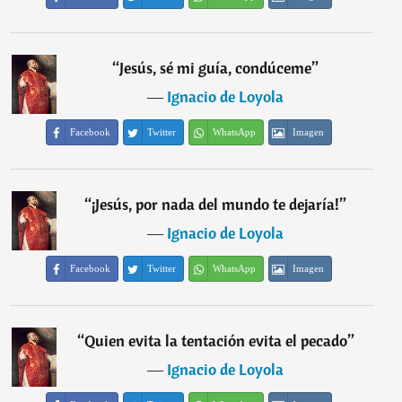
“
Jesús, sé mi guía, condúceme
”
―
Ignacio de Loyola
Facebook
Twitter
WhatsApp
Imagen
“
¡Jesús, por nada del mundo te dejaría!
”
―
Ignacio de Loyola
Facebook
Twitter
WhatsApp
Imagen
“
Quien evita la tentación evita el pecado
”
―
Ignacio de Loyola