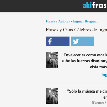
Frases
›
Autores
›
Ingmar Bergman
Frases y Citas Célebres de Ing
“
Envejecer es como escal
sube las fuerzas disminuy
vista más
―
In
“
Sólo la música me dio
e
[Fuente: S