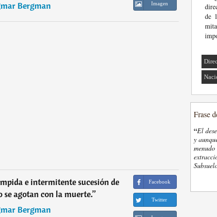
gmar Bergman
Imagen
dire
de l
mit
impo
Dire
Naci
Frase d
“
El des
y aunque
menudo t
extracci
Subsuelo
umpida e intermitente sucesión de
Facebook
 se agotan con la muerte.
”
Twitter
gmar Bergman