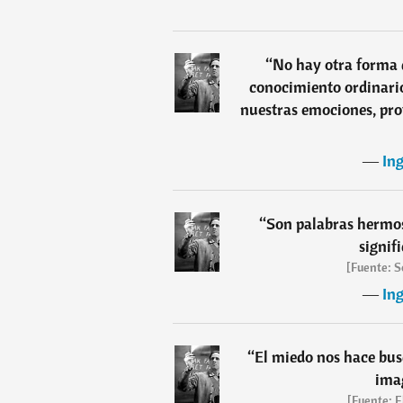
“
No hay otra forma d
conocimiento ordinario
nuestras emociones, pro
―
In
“
Son palabras hermos
signif
[Fuente: S
―
In
“
El miedo nos hace bus
imag
[Fuente: E