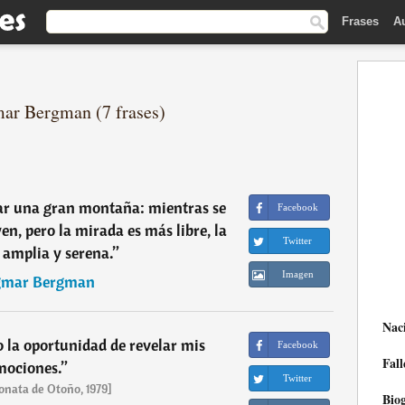
Frases
A
mar Bergman (7 frases)
ar una gran montaña: mientras se
Facebook
en, pero la mirada es más libre, la
Twitter
 amplia y serena.
”
Imagen
gmar Bergman
Nac
 la oportunidad de revelar mis
Facebook
Fall
mociones.
”
Twitter
onata de Otoño, 1979]
Biog