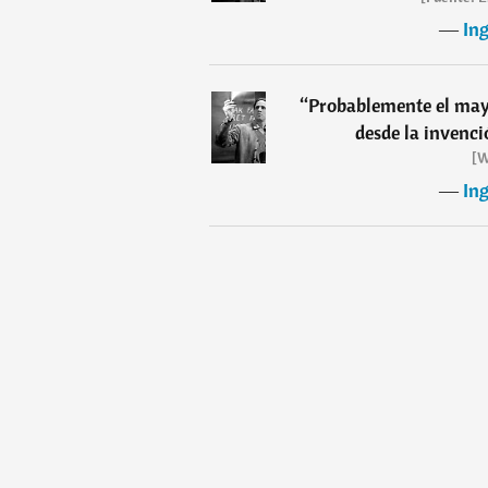
―
In
“
Probablemente el mayor
desde la invenci
[W
―
In