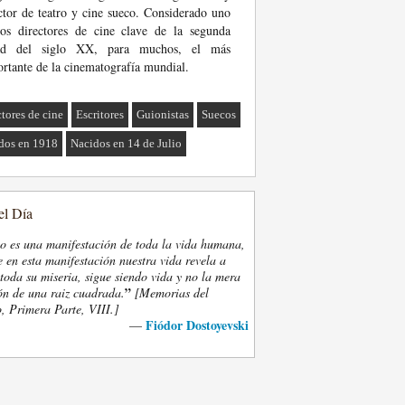
ctor de teatro y cine sueco. Considerado uno
os directores de cine clave de la segunda
ad del siglo XX, para muchos, el más
rtante de la cinematografía mundial.
ctores de cine
Escritores
Guionistas
Suecos
dos en 1918
Nacidos en 14 de Julio
el Día
eo es una manifestación de toda la vida humana,
 en esta manifestación nuestra vida revela a
oda su miseria, sigue siendo vida y no la mera
”
ón de una raiz cuadrada.
[Memorias del
, Primera Parte, VIII.]
Fiódor Dostoyevski
—