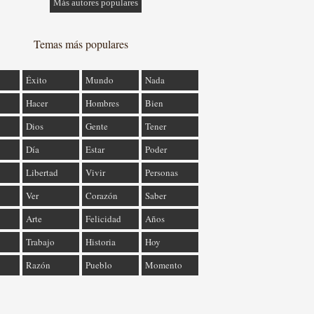
Más autores populares
Temas más populares
Éxito
Mundo
Nada
Hacer
Hombres
Bien
Dios
Gente
Tener
Día
Estar
Poder
Libertad
Vivir
Personas
Ver
Corazón
Saber
Arte
Felicidad
Años
Trabajo
Historia
Hoy
Razón
Pueblo
Momento