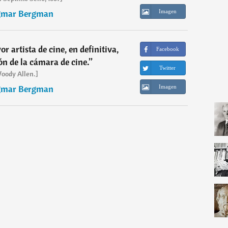
gmar Bergman
Imagen
 artista de cine, en definitiva,
Facebook
ón de la cámara de cine.
”
Twitter
oody Allen.]
gmar Bergman
Imagen