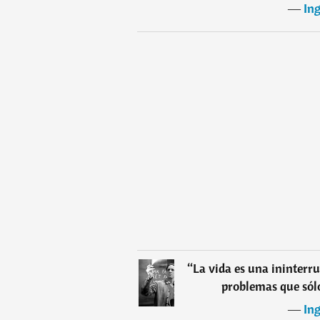
―
In
“
La vida es una ininterr
problemas que sólo
―
In