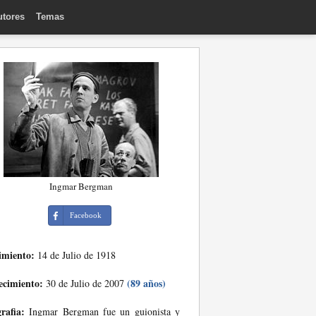
utores
Temas
Ingmar Bergman
Facebook
imiento:
14 de Julio de 1918
ecimiento:
(89 años)
30 de Julio de 2007
rafia:
Ingmar Bergman fue un guionista y