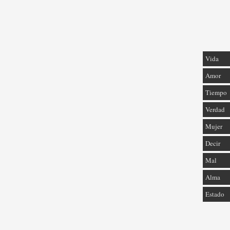
Vida
Amor
Tiempo
Verdad
Mujer
Decir
Mal
Alma
Estado