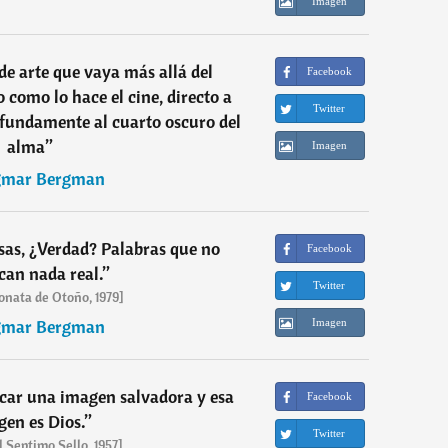
Imagen
e arte que vaya más allá del
Facebook
 como lo hace el cine, directo a
Twitter
fundamente al cuarto oscuro del
alma
”
Imagen
gmar Bergman
as, ¿Verdad? Palabras que no
Facebook
ican nada real.
”
Twitter
onata de Otoño, 1979]
gmar Bergman
Imagen
car una imagen salvadora y esa
Facebook
en es Dios.
”
Twitter
l Septimo Sello, 1957]