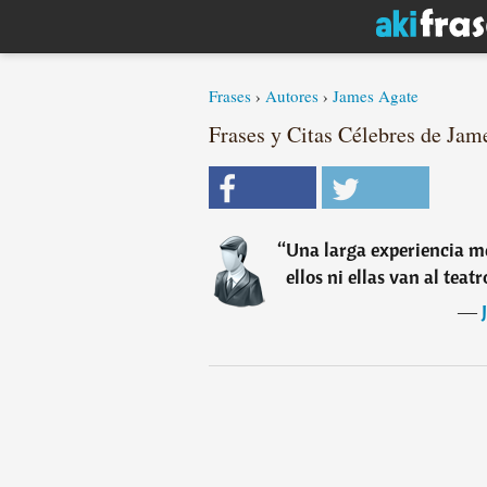
Frases
›
Autores
›
James Agate
Frases y Citas Célebres de Jame
“
Una larga experiencia me
ellos ni ellas van al teat
―