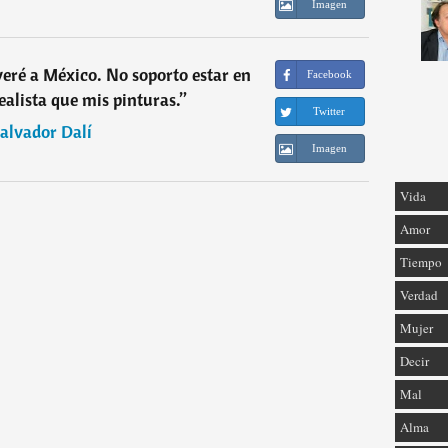
Imagen
ré a México. No soporto estar en
Facebook
ealista que mis pinturas.
”
Twitter
alvador Dalí
Imagen
Vida
Amor
Tiempo
Verdad
Mujer
Decir
Mal
Alma