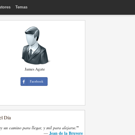
utores
Temas
James Agate
Facebook
el Día
”
y un camino para llegar, y mil para alejarse.
Jean de la Bruyere
—