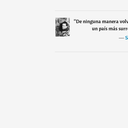
“
De ninguna manera volve
un país más surr
―
S