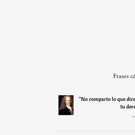
Frases c
“
No comparto lo que dice
tu der