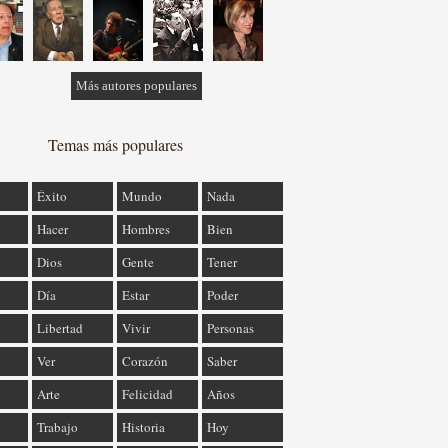
Más autores populares
Temas más populares
Éxito
Mundo
Nada
Hacer
Hombres
Bien
Dios
Gente
Tener
Día
Estar
Poder
Libertad
Vivir
Personas
Ver
Corazón
Saber
Arte
Felicidad
Años
Trabajo
Historia
Hoy