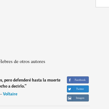
élebres de otros autores
s, pero defenderé hasta la muerte
Facebook
echo a decirlo.
”
Twitter
―
Voltaire
Imagen