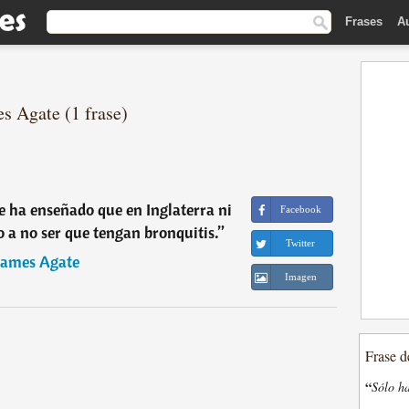
Frases
A
s Agate (1 frase)
 ha enseñado que en Inglaterra ni
Facebook
ro a no ser que tengan bronquitis.
”
Twitter
James Agate
Imagen
Frase d
“
Sólo ha