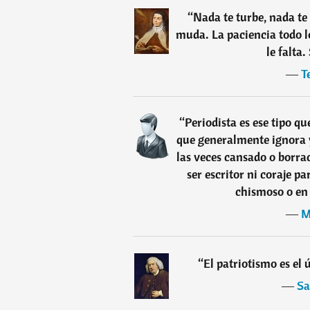
“
Nada te turbe, nada te 
muda. La paciencia todo l
le falta.
―
T
“
Periodista es ese tipo qu
que generalmente ignora y
las veces cansado o borra
ser escritor ni coraje pa
chismoso o en 
―
M
“
El patriotismo es el 
―
Sa