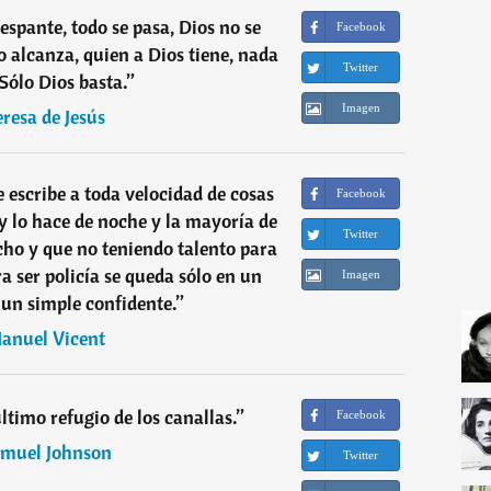
espante, todo se pasa, Dios no se
Facebook
o alcanza, quien a Dios tiene, nada
Twitter
 Sólo Dios basta.
”
Imagen
eresa de Jesús
e escribe a toda velocidad de cosas
Facebook
 lo hace de noche y la mayoría de
Twitter
cho y que no teniendo talento para
ra ser policía se queda sólo en un
Imagen
un simple confidente.
”
anuel Vicent
último refugio de los canallas.
”
Facebook
muel Johnson
Twitter