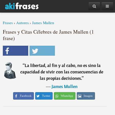
Frases
›
Autores
›
James Mullen
Frases y Citas Célebres de James Mullen (1
frase)
“
La libertad, al fin y al cabo, no es sino la
capacidad de vivir con las consecuencias de
las propias decisiones.
”
―
James Mullen
Facebook
Twitter
WhatsApp
Imagen