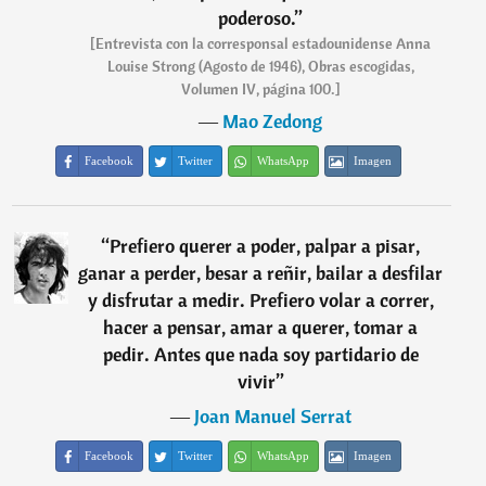
poderoso.
”
[Entrevista con la corresponsal estadounidense Anna
Louise Strong (Agosto de 1946), Obras escogidas,
Volumen IV, página 100.]
―
Mao Zedong
Facebook
Twitter
WhatsApp
Imagen
“
Prefiero querer a poder, palpar a pisar,
ganar a perder, besar a reñir, bailar a desfilar
y disfrutar a medir. Prefiero volar a correr,
hacer a pensar, amar a querer, tomar a
pedir. Antes que nada soy partidario de
vivir
”
―
Joan Manuel Serrat
Facebook
Twitter
WhatsApp
Imagen