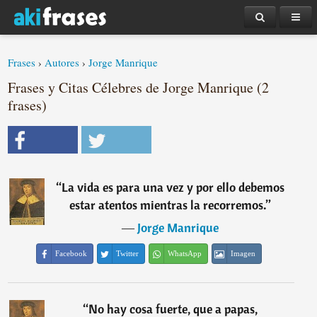
Frases
›
Autores
›
Jorge Manrique
Frases y Citas Célebres de Jorge Manrique (2
frases)
“
La vida es para una vez y por ello debemos
estar atentos mientras la recorremos.
”
―
Jorge Manrique
Facebook
Twitter
WhatsApp
Imagen
“
No hay cosa fuerte, que a papas,