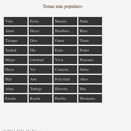
Temas más populares
Vida
Éxito
Mundo
Nada
Amor
Hacer
Hombres
Bien
Tiempo
Dios
Gente
Tener
Verdad
Día
Estar
Poder
Mujer
Libertad
Vivir
Personas
Decir
Ver
Corazón
Saber
Mal
Arte
Felicidad
Años
Alma
Trabajo
Historia
Hoy
Estado
Razón
Pueblo
Momento