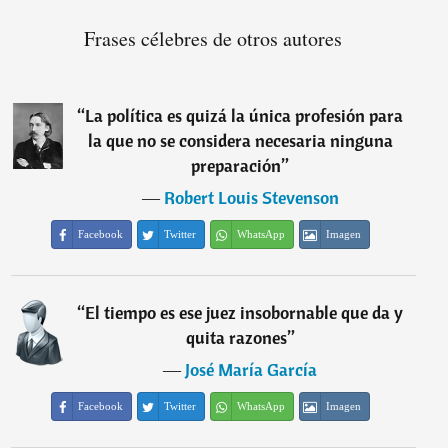
Frases célebres de otros autores
“
La política es quizá la única profesión para
la que no se considera necesaria ninguna
preparación
”
―
Robert Louis Stevenson
Facebook
Twitter
WhatsApp
Imagen
“
El tiempo es ese juez insobornable que da y
quita razones
”
―
José María García
Facebook
Twitter
WhatsApp
Imagen