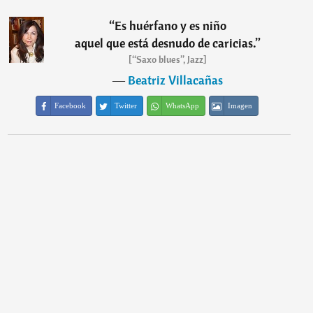
“
Es huérfano y es niño
aquel que está desnudo de caricias.
”
[“Saxo blues”, Jazz]
―
Beatriz Villacañas
Facebook
Twitter
WhatsApp
Imagen