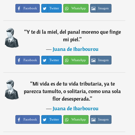
Facebook
Twitter
WhatsApp
Imagen
“
Y te di la miel, del panal moreno que finge
mi piel.
”
―
Juana de Ibarbourou
Facebook
Twitter
WhatsApp
Imagen
“
Mi vida es de tu vida tributaria, ya te
parezca tumulto, o solitaria, como una sola
flor desesperada.
”
―
Juana de Ibarbourou
Facebook
Twitter
WhatsApp
Imagen