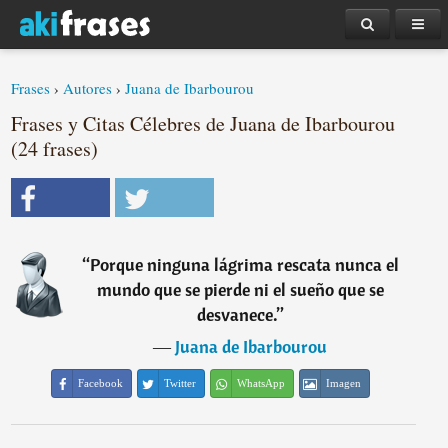
Frases
›
Autores
›
Juana de Ibarbourou
Frases y Citas Célebres de Juana de Ibarbourou
(24 frases)
“
Porque ninguna lágrima rescata nunca el
mundo que se pierde ni el sueño que se
desvanece.
”
―
Juana de Ibarbourou
Facebook
Twitter
WhatsApp
Imagen