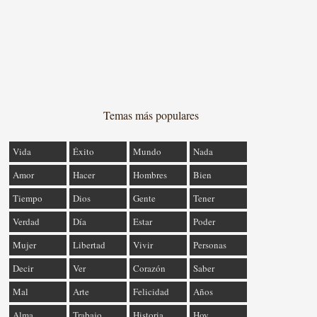
Temas más populares
Vida
Éxito
Mundo
Nada
Amor
Hacer
Hombres
Bien
Tiempo
Dios
Gente
Tener
Verdad
Día
Estar
Poder
Mujer
Libertad
Vivir
Personas
Decir
Ver
Corazón
Saber
Mal
Arte
Felicidad
Años
Alma
Trabajo
Historia
Hoy