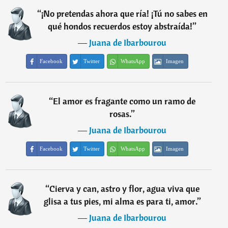
“
¡No pretendas ahora que ría! ¡Tú no sabes en
qué hondos recuerdos estoy abstraída!
”
―
Juana de Ibarbourou
Facebook
Twitter
WhatsApp
Imagen
“
El amor es fragante como un ramo de
rosas.
”
―
Juana de Ibarbourou
Facebook
Twitter
WhatsApp
Imagen
“
Cierva y can, astro y flor, agua viva que
glisa a tus pies, mi alma es para ti, amor.
”
―
Juana de Ibarbourou