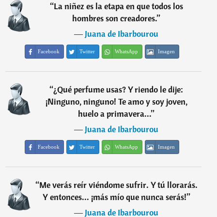
“
La niñez es la etapa en que todos los
hombres son creadores.
”
―
Juana de Ibarbourou
Facebook
Twitter
WhatsApp
Imagen
“
¿Qué perfume usas? Y riendo le dije:
¡Ninguno, ninguno! Te amo y soy joven,
huelo a primavera...
”
―
Juana de Ibarbourou
Facebook
Twitter
WhatsApp
Imagen
“
Me verás reír viéndome sufrir. Y tú llorarás.
Y entonces... ¡más mío que nunca serás!
”
―
Juana de Ibarbourou