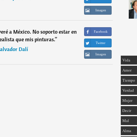
Imagen
ré a México. No soporto estar en
Facebook
ealista que mis pinturas.
”
Twitter
alvador Dalí
Imagen
Vida
Amor
Tiempo
Verdad
Mujer
Decir
Mal
Alma