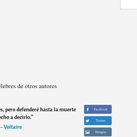
élebres de otros autores
s, pero defenderé hasta la muerte
Facebook
echo a decirlo.
”
Twitter
―
Voltaire
Imagen