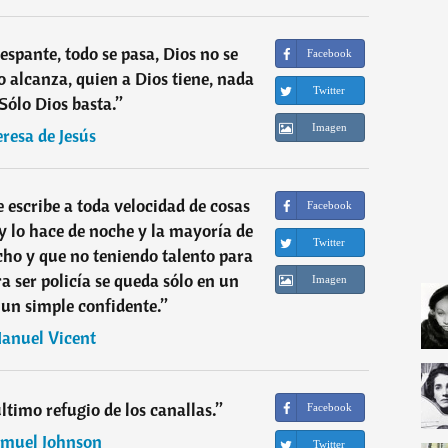
espante, todo se pasa, Dios no se
Facebook
o alcanza, quien a Dios tiene, nada
Twitter
 Sólo Dios basta.
”
Imagen
eresa de Jesús
e escribe a toda velocidad de cosas
Facebook
 lo hace de noche y la mayoría de
Twitter
cho y que no teniendo talento para
ra ser policía se queda sólo en un
Imagen
un simple confidente.
”
anuel Vicent
último refugio de los canallas.
”
Facebook
muel Johnson
Twitter