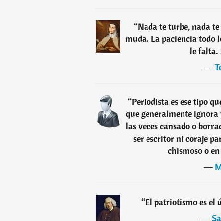
“
Nada te turbe, nada te 
muda. La paciencia todo l
le falta.
―
T
“
Periodista es ese tipo qu
que generalmente ignora y
las veces cansado o borra
ser escritor ni coraje pa
chismoso o en 
―
M
“
El patriotismo es el 
―
Sa