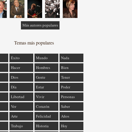
Más autores populares
Temas más populares
Éxito
Mundo
Nada
Hacer
Hombres
Bien
Dios
Gente
Tener
Día
Estar
Poder
Libertad
Vivir
Personas
Ver
Corazón
Saber
Arte
Felicidad
Años
Trabajo
Historia
Hoy