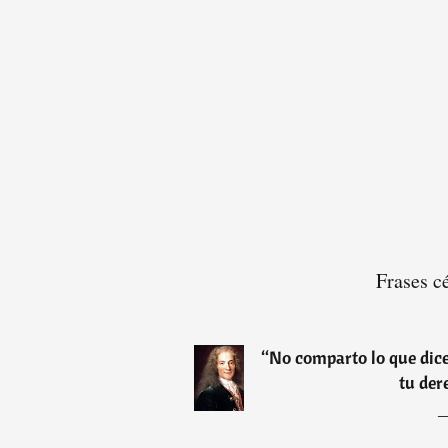
Frases c
“
No comparto lo que dice
tu der