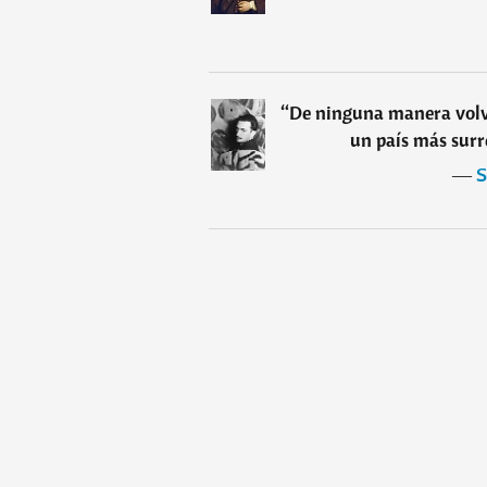
“
De ninguna manera volve
un país más surr
―
S