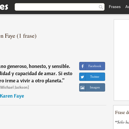
Frases
A
n Faye (1 frase)
o generoso, honesto, y sensible.
Facebook
didad y capacidad de amar. Si esto
Twitter
ro irme a vivir a otro planeta.
”
 Michael Jackson]
Imagen
Karen Faye
Frase d
“
Sólo ha