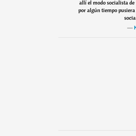
allí el modo socialista d
por algún tiempo pusiera 
soci
―