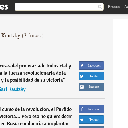
Frases
A
 Kautsky (2 frases)
eses del proletariado industrial y
Facebook
a la fuerza revolucionaria de la
Twitter
y la posibilidad de su victoria
”
Imagen
Karl Kautsky
 curso de la revolución, el Partido
Facebook
ictoria... Pero eso no quiere decir
Twitter
 en Rusia conduciría a implantar