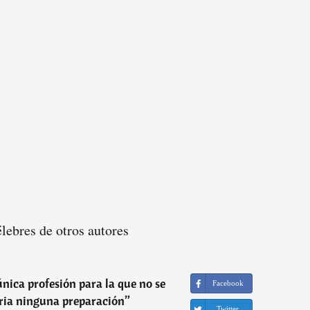
élebres de otros autores
 única profesión para la que no se
Facebook
ria ninguna preparación
”
Twitter