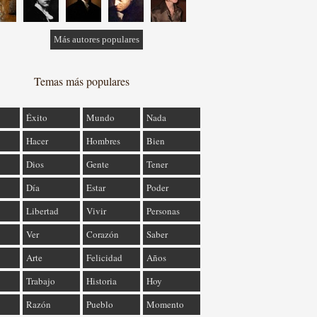
Más autores populares
Temas más populares
Éxito
Mundo
Nada
Hacer
Hombres
Bien
Dios
Gente
Tener
Día
Estar
Poder
Libertad
Vivir
Personas
Ver
Corazón
Saber
Arte
Felicidad
Años
Trabajo
Historia
Hoy
Razón
Pueblo
Momento