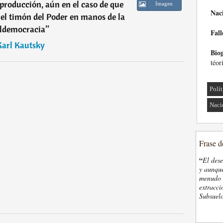
e producción, aún en el caso de que
Imagen
Nac
el timón del Poder en manos de la
aldemocracia
”
Fall
Karl Kautsky
Biog
téor
Polí
Naci
Frase d
“
El des
y aunque
menudo t
extracci
Subsuelo