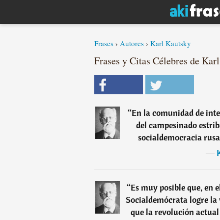
Frases
›
Autores
›
Karl Kautsky
Frases y Citas Célebres de Karl
“
En la comunidad de inter
del campesinado estrib
socialdemocracia rusa 
―
“
Es muy posible que, en el
Socialdemócrata logre la v
que la revolución actual