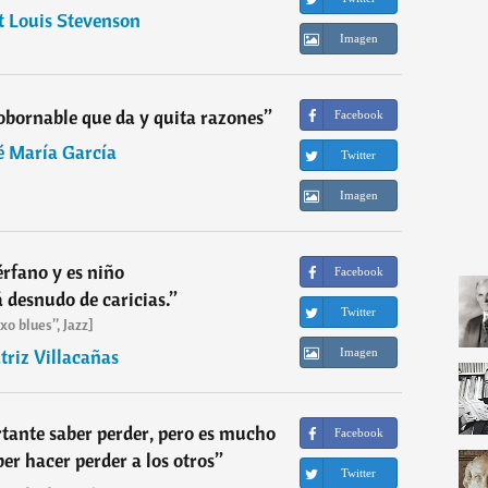
t Louis Stevenson
Imagen
sobornable que da y quita razones
”
Facebook
é María García
Twitter
Imagen
rfano y es niño
Facebook
á desnudo de caricias.
”
Twitter
xo blues”, Jazz]
triz Villacañas
Imagen
tante saber perder, pero es mucho
Facebook
r hacer perder a los otros
”
Twitter