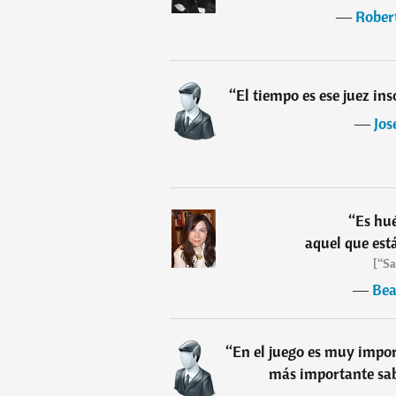
―
Rober
“
El tiempo es ese juez in
―
Jos
“
Es hué
aquel que est
[“Sa
―
Bea
“
En el juego es muy impor
más importante sabe