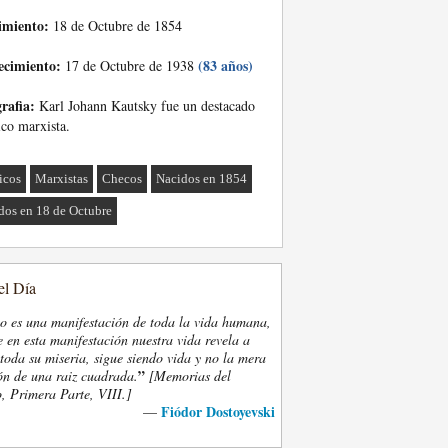
imiento:
18 de Octubre de 1854
ecimiento:
(83 años)
17 de Octubre de 1938
rafia:
Karl Johann Kautsky fue un destacado
ico marxista.
ticos
Marxistas
Checos
Nacidos en 1854
dos en 18 de Octubre
el Día
eo es una manifestación de toda la vida humana,
 en esta manifestación nuestra vida revela a
oda su miseria, sigue siendo vida y no la mera
”
ón de una raiz cuadrada.
[Memorias del
, Primera Parte, VIII.]
Fiódor Dostoyevski
—