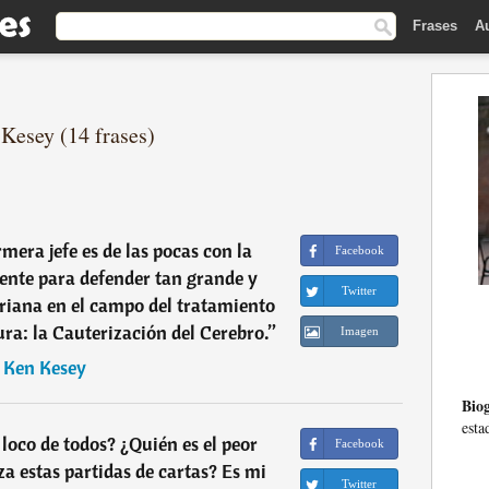
Frases
A
 Kesey (14 frases)
mera jefe es de las pocas con la
Facebook
ciente para defender tan grande y
Twitter
riana en el campo del tratamiento
ura: la Cauterización del Cerebro.
”
Imagen
―
Ken Kesey
Biog
esta
 loco de todos? ¿Quién es el peor
Facebook
a estas partidas de cartas? Es mi
Twitter