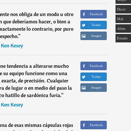
Decir
gente nos obliga de un modo u otro
Facebook
Mal
en que deberíamos hacer, o bien a
Twitter
xactamente lo contrario, por puro
Alma
especho.
”
Imagen
Estado
―
Ken Kesey
ne tendencia a alterarse mucho
Facebook
e su equipo funcione como una
Twitter
exacta, de precisión. Cualquier
ra de lugar o en medio del paso la
Imagen
o hatillo de sardónica furia.
”
―
Ken Kesey
una de esas mismas cápsulas rojas
Facebook