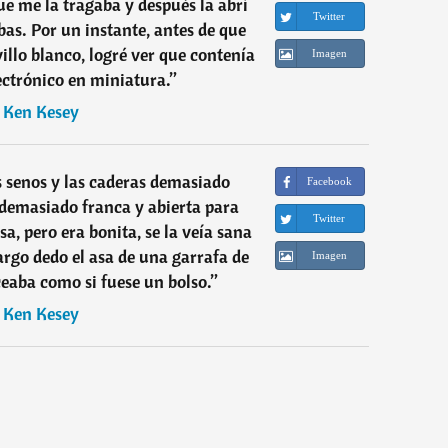
que me la tragaba y después la abrí
Twitter
bas. Por un instante, antes de que
villo blanco, logré ver que contenía
Imagen
ctrónico en miniatura.
”
―
Ken Kesey
s senos y las caderas demasiado
Facebook
 demasiado franca y abierta para
Twitter
a, pero era bonita, se la veía sana
argo dedo el asa de una garrafa de
Imagen
ceaba como si fuese un bolso.
”
―
Ken Kesey