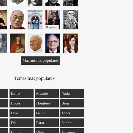
Más autores populares
Temas más populares
Éxito
Mundo
Nada
Hacer
Hombres
Bien
Dios
Gente
Tener
Día
Estar
Poder
Libertad
Vivir
Personas