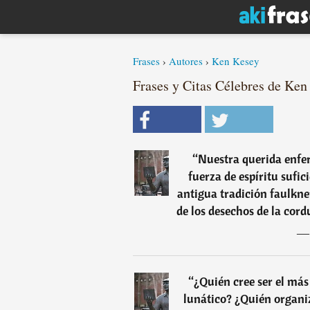
Frases
›
Autores
›
Ken Kesey
Frases y Citas Célebres de Ken
“
Nuestra querida enfer
fuerza de espíritu sufi
antigua tradición faulkne
de los desechos de la cord
“
¿Quién cree ser el más
lunático? ¿Quién organiz