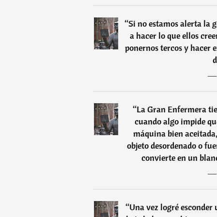
“
Si no estamos alerta la 
a hacer lo que ellos cre
ponernos tercos y hacer e
d
“
La Gran Enfermera tie
cuando algo impide qu
máquina bien aceitada, 
objeto desordenado o fue
convierte en un blanc
“
Una vez logré esconder 