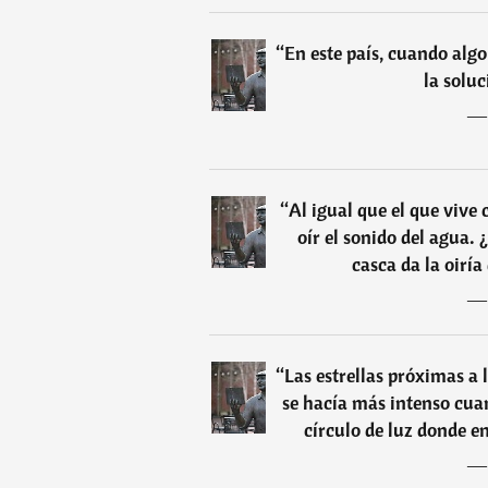
“
En este país, cuando algo
la solu
“
Al igual que el que vive
oír el sonido del agua. 
casca da la oirí
“
Las estrellas próximas a l
se hacía más intenso cua
círculo de luz donde e