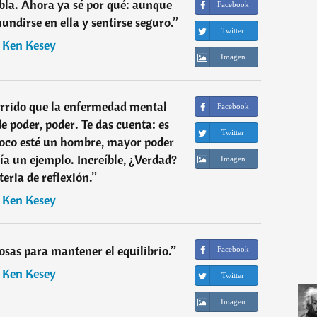
ebla. Ahora ya sé por qué: aunque
Facebook
undirse en ella y sentirse seguro.
”
Twitter
―
Ken Kesey
Imagen
rrido que la enfermedad mental
Facebook
e poder, poder. Te das cuenta: es
Twitter
loco esté un hombre, mayor poder
ría un ejemplo. Increíble, ¿Verdad?
Imagen
ria de reflexión.
”
―
Ken Kesey
cosas para mantener el equilibrio.
”
Facebook
―
Ken Kesey
Twitter
Imagen