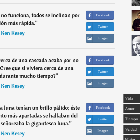
 no funciona, todos se inclinan por
Facebook
ción más rápida.
”
Twitter
―
Ken Kesey
Imagen
 cerca de una cascada acaba por no
Facebook
¿Cree que si viviera cerca de una
Twitter
a durante mucho tiempo?
”
Imagen
―
Ken Kesey
Vida
a luna tenían un brillo pálido; éste
Facebook
Amor
nto más apartadas se hallaban del
Tiempo
Twitter
nseñoreaba la gigantesca luna.
”
Verdad
Imagen
―
Ken Kesey
Mujer