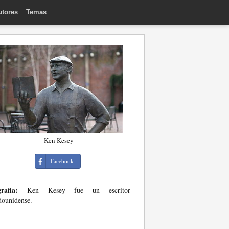
utores
Temas
Ken Kesey
Facebook
rafia:
Ken Kesey fue un escritor
dounidense.