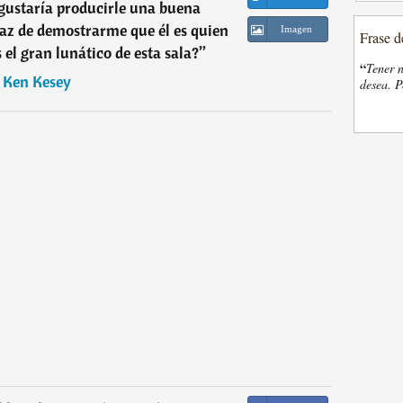
gustaría producirle una buena
apaz de demostrarme que él es quien
Imagen
Frase d
el gran lunático de esta sala?
”
“
Tener n
―
Ken Kesey
desea. P