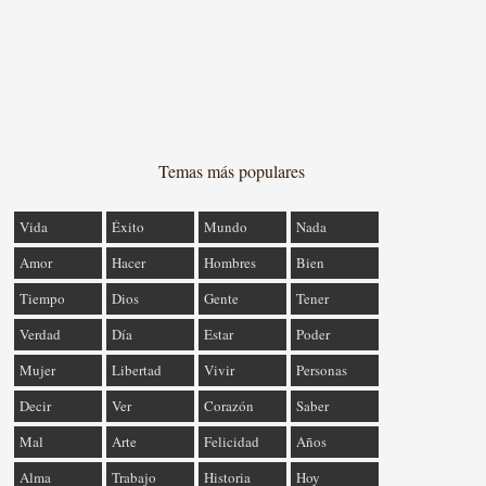
Temas más populares
Vida
Éxito
Mundo
Nada
Amor
Hacer
Hombres
Bien
Tiempo
Dios
Gente
Tener
Verdad
Día
Estar
Poder
Mujer
Libertad
Vivir
Personas
Decir
Ver
Corazón
Saber
Mal
Arte
Felicidad
Años
Alma
Trabajo
Historia
Hoy