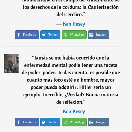
los desechos de la cordura: la Cauterización
del Cerebro.
”
―
Ken Kesey
Facebook
Twitter
WhatsApp
Imagen
“
Jamás se me había ocurrido que la
enfermedad mental podía tener una faceta
de poder, poder. Te das cuenta: es posible que
cuanto más loco esté un hombre, mayor
poder pueda adquirir. Hitler sería un
ejemplo. Increíble, ¿Verdad? Buena materia
de reflexión.
”
―
Ken Kesey
Facebook
Twitter
WhatsApp
Imagen