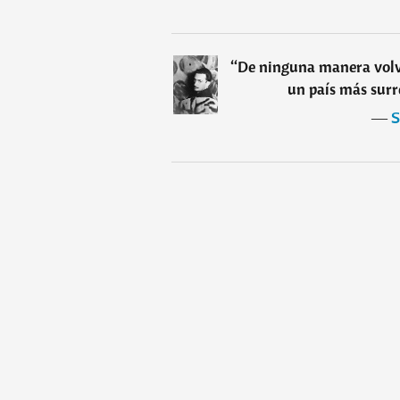
“
De ninguna manera volve
un país más surr
―
S