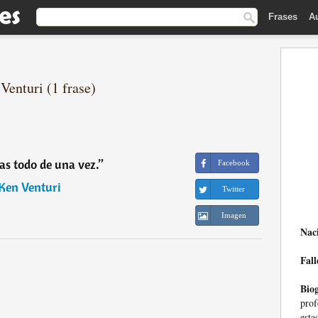
Frases
A
Venturi (1 frase)
s todo de una vez.
”
Facebook
Ken Venturi
Twitter
Imagen
Nac
Fall
Biog
pro
esta