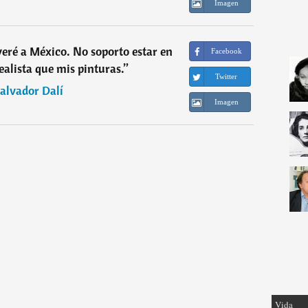
Imagen
ré a México. No soporto estar en
Facebook
ealista que mis pinturas.
”
Twitter
alvador Dalí
Imagen
Vida