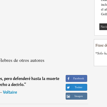
incl
el a
Golf
Naci
Frase d
“
Sólo ha
élebres de otros autores
s, pero defenderé hasta la muerte
Facebook
echo a decirlo.
”
Twitter
―
Voltaire
Imagen