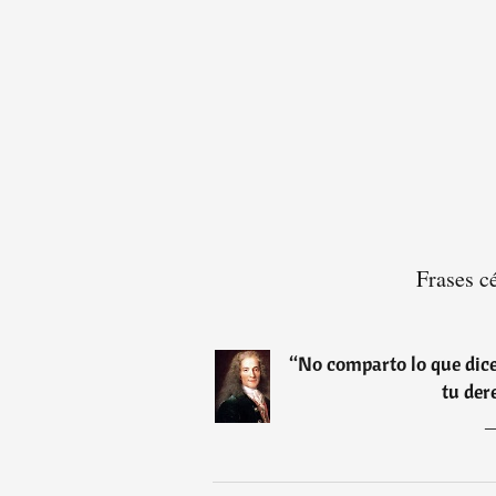
Frases c
“
No comparto lo que dice
tu der