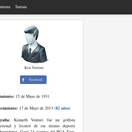
utores
Temas
Ken Venturi
Facebook
imiento:
15 de Mayo de 1931
ecimiento:
(82 años)
17 de Mayo de 2013
rafia:
Kenneth Venturi fue un golfista
fesional y locutor de ese mismo deporte
dounidense. Ganó 14 eventos del PGA Tour,