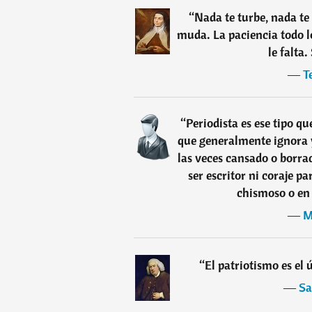
“
Nada te turbe, nada te 
muda. La paciencia todo l
le falta.
―
T
“
Periodista es ese tipo qu
que generalmente ignora y
las veces cansado o borra
ser escritor ni coraje pa
chismoso o en 
―
M
“
El patriotismo es el 
―
Sa