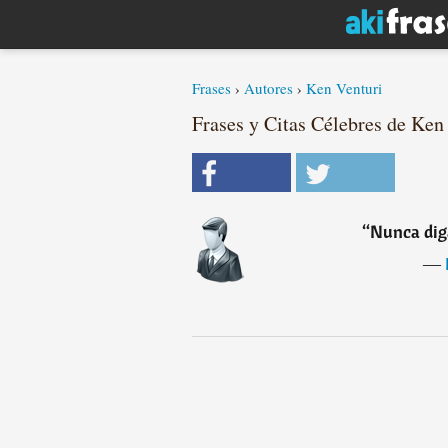
Frases
›
Autores
›
Ken Venturi
Frases y Citas Célebres de Ken 
“
Nunca diga
―