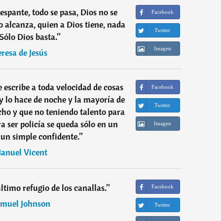
espante, todo se pasa, Dios no se
Facebook
o alcanza, quien a Dios tiene, nada
Twitter
 Sólo Dios basta.
”
Imagen
eresa de Jesús
e escribe a toda velocidad de cosas
Facebook
 lo hace de noche y la mayoría de
Twitter
cho y que no teniendo talento para
ra ser policía se queda sólo en un
Imagen
un simple confidente.
”
anuel Vicent
último refugio de los canallas.
”
Facebook
muel Johnson
Twitter