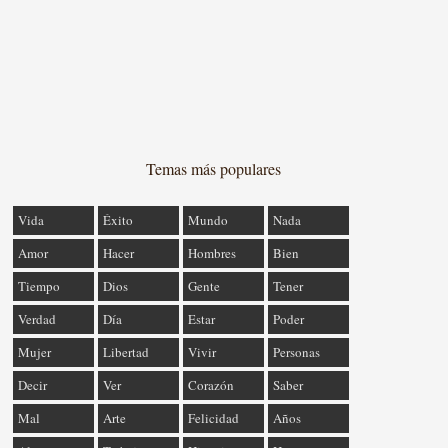
Temas más populares
Vida
Éxito
Mundo
Nada
Amor
Hacer
Hombres
Bien
Tiempo
Dios
Gente
Tener
Verdad
Día
Estar
Poder
Mujer
Libertad
Vivir
Personas
Decir
Ver
Corazón
Saber
Mal
Arte
Felicidad
Años