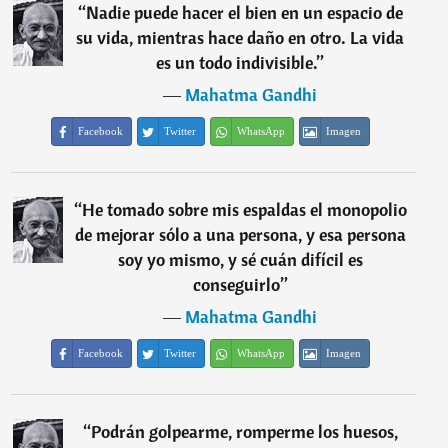
“
Nadie puede hacer el bien en un espacio de
su vida, mientras hace daño en otro. La vida
es un todo indivisible.
”
―
Mahatma Gandhi
Facebook
Twitter
WhatsApp
Imagen
“
He tomado sobre mis espaldas el monopolio
de mejorar sólo a una persona, y esa persona
soy yo mismo, y sé cuán difícil es
conseguirlo
”
―
Mahatma Gandhi
Facebook
Twitter
WhatsApp
Imagen
“
Podrán golpearme, romperme los huesos,