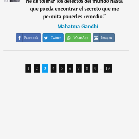
he de tolerar los defectos del mundo hasta
que pueda encontrar el secreto que me
permita ponerles remedio.
”
―
Mahatma Gandhi
Facebook
Twitter
WhatsApp
Imagen
1
2
3
4
5
6
7
8
9
...
19