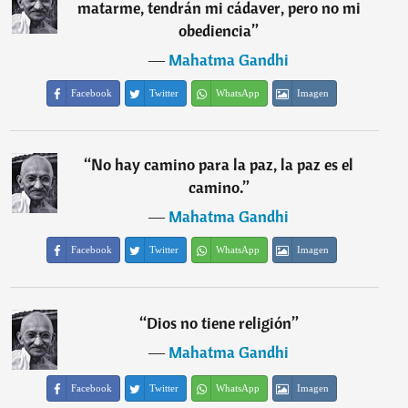
matarme, tendrán mi cádaver, pero no mi
obediencia
”
―
Mahatma Gandhi
Facebook
Twitter
WhatsApp
Imagen
“
No hay camino para la paz, la paz es el
camino.
”
―
Mahatma Gandhi
Facebook
Twitter
WhatsApp
Imagen
“
Dios no tiene religión
”
―
Mahatma Gandhi
Facebook
Twitter
WhatsApp
Imagen